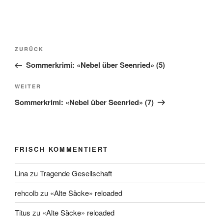
Beitragsnavigation
Vorheriger
ZURÜCK
Beitrag
Sommerkrimi: «Nebel über Seenried» (5)
Nächster
WEITER
Beitrag
Sommerkrimi: «Nebel über Seenried» (7)
FRISCH KOMMENTIERT
Lina
zu
Tragende Gesellschaft
rehcolb
zu
«Alte Säcke» reloaded
Titus
zu
«Alte Säcke» reloaded