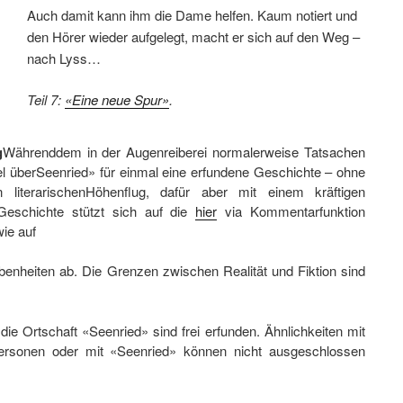
Auch damit kann ihm die Dame helfen. Kaum notiert und
den Hörer wieder aufgelegt, macht er sich auf den Weg –
nach Lyss…
Teil 7:
«Eine neue Spur»
.
g
Währenddem in der Augenreiberei normalerweise Tatsachen
el überSeenried» für einmal eine erfundene Geschichte – ohne
 literarischenHöhenflug, dafür aber mit einem kräftigen
Geschichte stützt sich auf die
hier
via Kommentarfunktion
wie auf
nheiten ab. Die Grenzen zwischen Realität und Fiktion sind
ie Ortschaft «Seenried» sind frei erfunden. Ähnlichkeiten mit
Personen oder mit «Seenried» können nicht ausgeschlossen