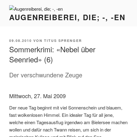
Zum
Inhalt
AUGENREIBEREI, DIE; -, -EN
springen
VERÖFFENTLICHT
09.08.2010
VON
TITUS SPRENGER
AM
Sommerkrimi: «Nebel über
Seenried» (6)
Der verschwundene Zeuge
Mittwoch, 27. Mai 2009
Der neue Tag beginnt mit viel Sonnenschein und blauem,
fast wolkenlosen Himmel. Ein idealer Tag für all jene,
welche einen Tagesausflug irgendwo am Bielersee machen
wollen und dafür nach Twann reisen, um sich in der
malerischen Kulisse und mit Blick auf den See