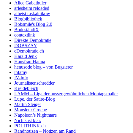
Alice Gabathuler
arlesheim reloaded
atheist raskalnikow
Blogbibliothek
Bobsmile's Blog 2.0
BodeständiX
contextlink
Direkte Demokratie
DOBSZAY
eDemokratie.ch
Harald Jenk
Hausfrau Hanna
henusode blog – von Bugsierer
infamy
IV-Info
Journalistenschredder
Kreidebleich
LAMM – Liga der aussergewöhnlichen Montagsmailer
Lupe, der Satire-Blog
Martin Steiger
Monsieur Croche
Napoleon’s Nightmare
Nichts ist klar.
POLITHINK.ch
Randnotizen – Notizen am Rand