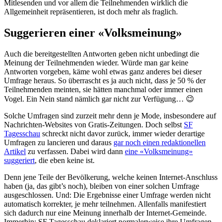
Mitlesenden und vor allem die Teilnehmenden wirklich die
Allgemeinheit repräsentieren, ist doch mehr als fraglich.
Suggerieren einer «Volksmeinung»
Auch die bereitgestellten Antworten geben nicht unbedingt die
Meinung der Teilnehmenden wieder. Würde man gar keine
Antworten vorgeben, käme wohl etwas ganz anderes bei dieser
Umfrage heraus. So überrascht es ja auch nicht, dass je 50 % der
Teilnehmenden meinten, sie hätten manchmal oder immer einen
Vogel. Ein Nein stand nämlich gar nicht zur Verfügung… 😉
Solche Umfragen sind zurzeit mehr denn je Mode, insbesondere auf
Nachrichten-Websites von Gratis-Zeitungen. Doch selbst
SF
Tagesschau
schreckt nicht davor zurück, immer wieder derartige
Umfragen zu lancieren und daraus
gar noch einen redaktionellen
Artikel
zu verfassen. Dabei wird dann
eine «Volksmeinung»
suggeriert
, die eben keine ist.
Denn jene Teile der Bevölkerung, welche keinen Internet-Anschluss
haben (ja, das gibt’s noch), bleiben von einer solchen Umfrage
ausgeschlossen. Und: Die Ergebnisse einer Umfrage werden nicht
automatisch korrekter, je mehr teilnehmen. Allenfalls manifestiert
sich dadurch nur eine Meinung innerhalb der Internet-Gemeinde.
Immerhin: SF Tagesschau deklariert normalerweise ihre Umfragen