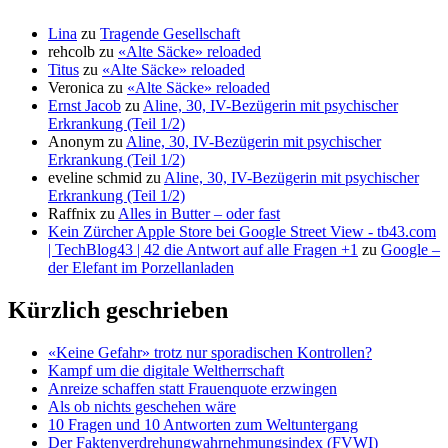
Lina
zu
Tragende Gesellschaft
rehcolb
zu
«Alte Säcke» reloaded
Titus
zu
«Alte Säcke» reloaded
Veronica
zu
«Alte Säcke» reloaded
Ernst Jacob
zu
Aline, 30, IV-Bezügerin mit psychischer
Erkrankung (Teil 1/2)
Anonym
zu
Aline, 30, IV-Bezügerin mit psychischer
Erkrankung (Teil 1/2)
eveline schmid
zu
Aline, 30, IV-Bezügerin mit psychischer
Erkrankung (Teil 1/2)
Raffnix
zu
Alles in Butter – oder fast
Kein Zürcher Apple Store bei Google Street View - tb43.com
| TechBlog43 | 42 die Antwort auf alle Fragen +1
zu
Google –
der Elefant im Porzellanladen
Kürzlich geschrieben
«Keine Gefahr» trotz nur sporadischen Kontrollen?
Kampf um die digitale Weltherrschaft
Anreize schaffen statt Frauenquote erzwingen
Als ob nichts geschehen wäre
10 Fragen und 10 Antworten zum Weltuntergang
Der Faktenverdrehungwahrnehmungsindex (FVWI)