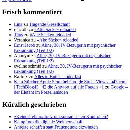
Frisch kommentiert
Lina
zu
Tragende Gesellschaft
rehcolb
zu
«Alte Säcke» reloaded
Titus
zu
«Alte Säcke» reloaded
Veronica
zu
«Alte Säcke» reloaded
Ernst Jacob
zu
Aline, 30, IV-Bezügerin mit psychischer
Erkrankung (Teil 1/2)
Anonym
zu
Aline, 30, IV-Bezügerin mit psychischer
Erkrankung (Teil 1/2)
eveline schmid
zu
Aline, 30, IV-Bezügerin mit psychischer
Erkrankung (Teil 1/2)
Raffnix
zu
Alles in Butter – oder fast
Kein Zürcher Apple Store bei Google Street View - tb43.com
| TechBlog43 | 42 die Antwort auf alle Fragen +1
zu
Google –
der Elefant im Porzellanladen
Kürzlich geschrieben
«Keine Gefahr» trotz nur sporadischen Kontrollen?
Kampf um die digitale Weltherrschaft
Anreize schaffen statt Frauenquote erzwingen