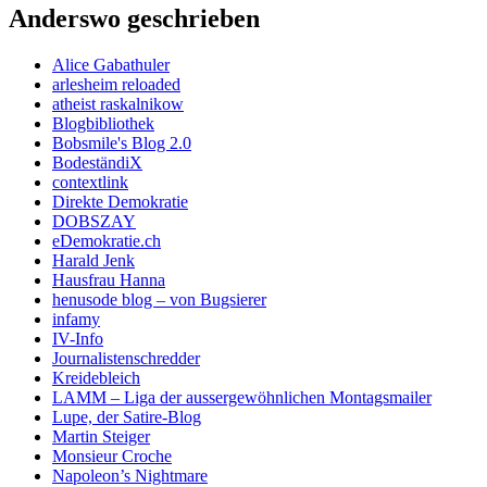
Anderswo geschrieben
Alice Gabathuler
arlesheim reloaded
atheist raskalnikow
Blogbibliothek
Bobsmile's Blog 2.0
BodeständiX
contextlink
Direkte Demokratie
DOBSZAY
eDemokratie.ch
Harald Jenk
Hausfrau Hanna
henusode blog – von Bugsierer
infamy
IV-Info
Journalistenschredder
Kreidebleich
LAMM – Liga der aussergewöhnlichen Montagsmailer
Lupe, der Satire-Blog
Martin Steiger
Monsieur Croche
Napoleon’s Nightmare