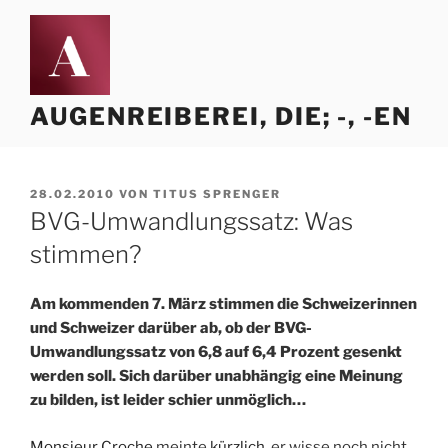
Zum
Inhalt
springen
AUGENREIBEREI, DIE; -, -EN
VERÖFFENTLICHT
28.02.2010
VON
TITUS SPRENGER
AM
BVG-Umwandlungssatz: Was
stimmen?
Am kommenden 7. März stimmen die Schweizerinnen
und Schweizer darüber ab, ob der BVG-
Umwandlungssatz von 6,8 auf 6,4 Prozent gesenkt
werden soll. Sich darüber unabhängig eine Meinung
zu bilden, ist leider schier unmöglich…
Monsieur Croche
meinte
kürzlich
, er wisse noch nicht,