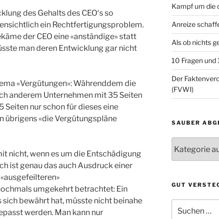
Kampf um die d
icklung des Gehalts des CEO‘s so
fensichtlich ein Rechtfertigungsproblem.
Anreize schaff
käme der CEO eine «anständige» statt
Als ob nichts 
üsste man deren Entwicklung gar nicht
10 Fragen und
Der Faktenve
 Thema «Vergütungen»: Währenddem die
(FVWI)
ch anderem Unternehmen mit 35 Seiten
Seiten nur schon für dieses eine
en übrigens «die Vergütungspläne
SAUBER ABG
Sauber
abgelegt
mit nicht, wenn es um die Entschädigung
ch ist genau das auch Ausdruck einer
«ausgefeilteren»
GUT VERSTE
ochmals umgekehrt betrachtet: Ein
 sich bewährt hat, müsste nicht beinahe
Suche
epasst werden. Man kann nur
nach: