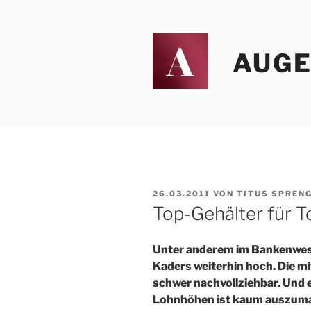
Zum
Inhalt
springen
AUGEN
VERÖFFENTLICHT
26.03.2011
VON
TITUS SPREN
AM
Top-Gehälter für 
Unter anderem im Bankenwese
Kaders weiterhin hoch. Die m
schwer nachvollziehbar. Und 
Lohnhöhen ist kaum auszumac