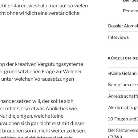
nicht erklären, weshalb man auf so vielen
Persone
cht ohne wirklich eine verständliche
Dossier Atoms
Interviews
KÜRZLICH G
top der kreativen Vergütungssysteme
r grundsätzlichen Frage zu: Welcher
«Keine Gefahr» 
it unter welchen Voraussetzungen
Kampf um die d
Anreize schaff
nandersetzen will, der sollte sich
Als ob nichts 
er oder sie so etwas Ähnliches wie
Nur diejenigen, welche keine
10 Fragen und
rauchen sich gar nicht erst mit dieser
Der Faktenve
 brauchen somit nicht weiter zu lesen,
(FVWI)