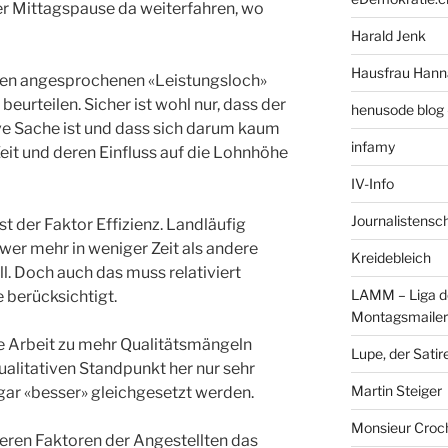
er Mittagspause da weiterfahren, wo
Harald Jenk
Hausfrau Hann
ben angesprochenen «Leistungsloch»
 beurteilen. Sicher ist wohl nur, dass der
henusode blog 
tive Sache ist und dass sich darum kaum
infamy
it und deren Einfluss auf die Lohnhöhe
IV-Info
Journalistensc
t der Faktor Effizienz. Landläufig
 wer mehr in weniger Zeit als andere
Kreidebleich
ll. Doch auch das muss relativiert
LAMM – Liga d
 berücksichtigt.
Montagsmailer
te Arbeit zu mehr Qualitätsmängeln
Lupe, der Satir
ualitativen Standpunkt her nur sehr
Martin Steiger
 gar «besser» gleichgesetzt werden.
Monsieur Croc
ren Faktoren der Angestellten das