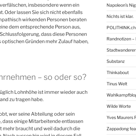
 verfälschen, insbesondere wenn ein
Napoleon’s Ni
 Oder lassen Sie sich nicht ebenfalls
Nichts ist klar.
ympathisch wirkenden Personen beraten
eine dem entsprechende Person aus,
POLITHINK.ch
 Schlussfolgerung, dass diese Personen
Randnotizen –
aus optischen Gründen mehr Zulauf haben,
Stadtwanderer
Substanz
Thinkabout
hrnehmen – so oder so?
Tinus Welt
üglich Lohnhöhe ist immer wieder auch
Wahlkampfblo
and zu tragen habe.
Wilde Worte
bt, wer seine Abteilung oder sein
Yves Maurers P
 dass einige Mitarbeitende entlassen
ht mehr braucht und weil dadurch die
Zappadong fea
 Nach aussen hin wird in diesem Fall