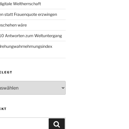
igitale Weltherrschaft
en statt Frauenquote erzwingen
geschehen wäre
 10 Antworten zum Weltuntergang
rdrehungwahrnehmungsindex
ELEGT
CKT
Suchen