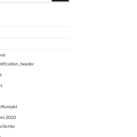
rei
ification_header
s
tz
/Kontakt
mi 2010
chichte
e