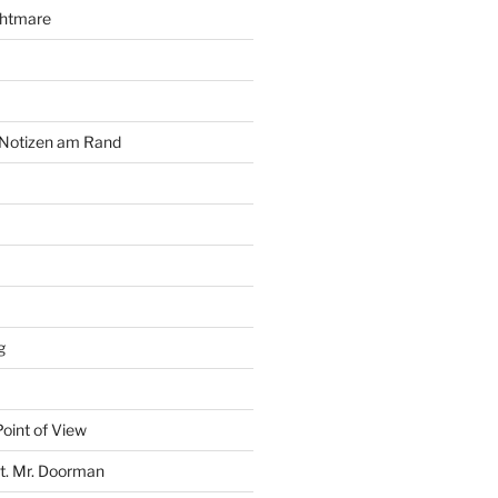
ghtmare
 Notizen am Rand
g
oint of View
t. Mr. Doorman