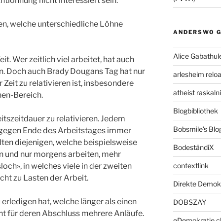
ntlöhnung nicht interessiert sein.
en, welche unterschiedliche Löhne
ANDERSWO G
Alice Gabathul
eit. Wer zeitlich viel arbeitet, hat auch
n. Doch auch Brady Dougans Tag hat nur
arlesheim relo
Zeit zu relativieren ist, insbesondere
atheist raskal
nen-Bereich.
Blogbibliothek
eitszeitdauer zu relativieren. Jedem
Bobsmile's Blo
g gegen Ende des Arbeitstages immer
ten diejenigen, welche beispielsweise
BodeständiX
 und nur morgens arbeiten, mehr
och», in welches viele in der zweiten
contextlink
icht zu Lasten der Arbeit.
Direkte Demok
erledigen hat, welche länger als einen
DOBSZAY
ht für deren Abschluss mehrere Anläufe.
eDemokratie.c