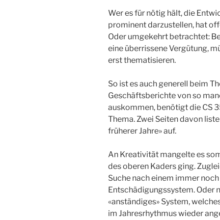
Wer es für nötig hält, die Entw
prominent darzustellen, hat of
Oder umgekehrt betrachtet: Be
eine überrissene Vergütung, m
erst thematisieren.
So ist es auch generell beim
Geschäftsberichte von so man
auskommen, benötigt die CS 35 
Thema. Zwei Seiten davon list
früherer Jahre» auf.
An Kreativität mangelte es so
des oberen Kaders ging. Zuglei
Suche nach einem immer noch 
Entschädigungssystem. Oder n
«anständiges» System, welches
im Jahresrhythmus wieder ang