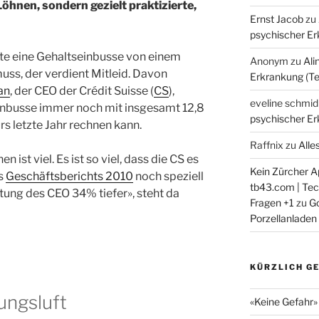
öhnen, sondern gezielt praktizierte,
Ernst Jacob
zu
psychischer Erk
te eine Gehaltseinbusse von einem
Anonym
zu
Ali
uss, der verdient Mitleid. Davon
Erkrankung (Tei
an
, der CEO der Crédit Suisse (
CS
),
eveline schmid
Einbusse immer noch mit insgesamt 12,8
psychischer Erk
rs letzte Jahr rechnen kann.
Raffnix
zu
Alle
n ist viel. Es ist so viel, dass die CS es
Kein Zürcher Ap
es
Geschäftsberichts 2010
noch speziell
tb43.com | Tech
ung des CEO 34% tiefer», steht da
Fragen +1
zu
Go
Porzellanladen
KÜRZLICH G
ungsluft
«Keine Gefahr» 