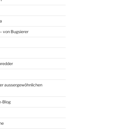
a
– von Bugsierer
hredder
er aussergewöhnlichen
e-Blog
he