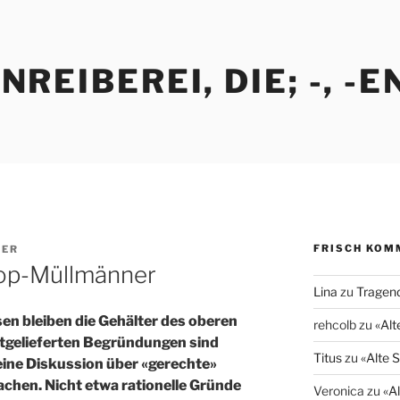
REIBEREI, DIE; -, -E
FRISCH KOM
GER
Top-Müllmänner
Lina
zu
Tragend
n bleiben die Gehälter des oberen
rehcolb
zu
«Alt
itgelieferten Begründungen sind
Titus
zu
«Alte 
eine Diskussion über «gerechte»
hen. Nicht etwa rationelle Gründe
Veronica
zu
«A