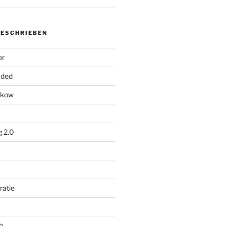
ESCHRIEBEN
er
aded
nikow
g 2.0
ratie
h