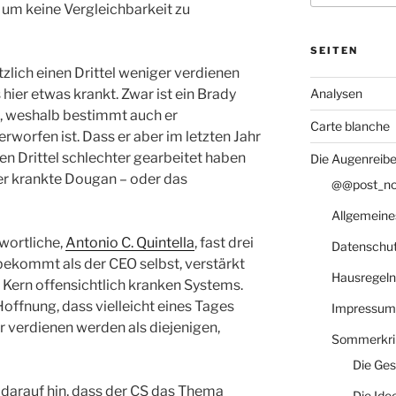
 um keine Vergleichbarkeit zu
SEITEN
zlich einen Drittel weniger verdienen
 hier etwas krankt. Zwar ist ein Brady
Analysen
t, weshalb bestimmt auch er
Carte blanche
orfen ist. Dass er aber im letzten Jahr
n Drittel schlechter gearbeitet haben
Die Augenreibe
eder krankte Dougan – oder das
@@post_not
Allgemeine
wortliche,
Antonio C. Quintella
, fast drei
Datenschu
ekommt als der CEO selbst, verstärkt
Hausregeln
 Kern offensichtlich kranken Systems.
Hoffnung, dass vielleicht eines Tages
Impressum
 verdienen werden als diejenigen,
Sommerkri
Die Ges
 darauf hin, dass der CS das Thema
Die Ide