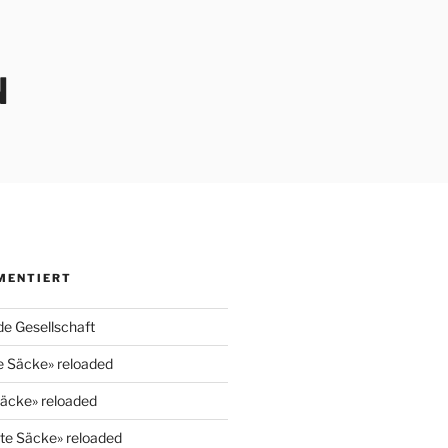
N
MENTIERT
e Gesellschaft
e Säcke» reloaded
Säcke» reloaded
lte Säcke» reloaded