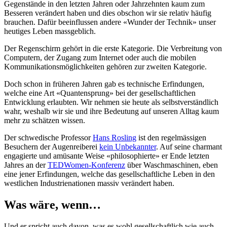
Gegenstände in den letzten Jahren oder Jahrzehnten kaum zum
Besseren verändert haben und dies obschon wir sie relativ häufig
brauchen. Dafür beeinflussen andere «Wunder der Technik» unser
heutiges Leben massgeblich.
Der Regenschirm gehört in die erste Kategorie. Die Verbreitung von
Computern, der Zugang zum Internet oder auch die mobilen
Kommunikationsmöglichkeiten gehören zur zweiten Kategorie.
Doch schon in früheren Jahren gab es technische Erfindungen,
welche eine Art «Quantensprung» bei der gesellschaftlichen
Entwicklung erlaubten. Wir nehmen sie heute als selbstverständlich
wahr, weshalb wir sie und ihre Bedeutung auf unseren Alltag kaum
mehr zu schätzen wissen.
Der schwedische Professor
Hans Rosling
ist den regelmässigen
Besuchern der Augenreiberei
kein Unbekannter
. Auf seine charmant
engagierte und amüsante Weise «philosophierte» er Ende letzten
Jahres an der
TEDWomen-Konferenz
über Waschmaschinen, eben
eine jener Erfindungen, welche das gesellschaftliche Leben in den
westlichen Industrienationen massiv verändert haben.
Was wäre, wenn…
Und er spricht auch davon, was es wohl gesellschaftlich wie auch