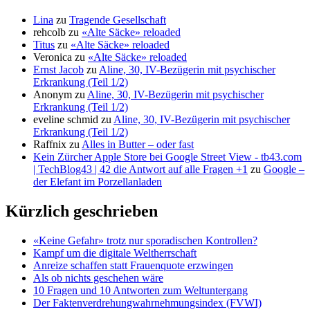
Lina
zu
Tragende Gesellschaft
rehcolb
zu
«Alte Säcke» reloaded
Titus
zu
«Alte Säcke» reloaded
Veronica
zu
«Alte Säcke» reloaded
Ernst Jacob
zu
Aline, 30, IV-Bezügerin mit psychischer
Erkrankung (Teil 1/2)
Anonym
zu
Aline, 30, IV-Bezügerin mit psychischer
Erkrankung (Teil 1/2)
eveline schmid
zu
Aline, 30, IV-Bezügerin mit psychischer
Erkrankung (Teil 1/2)
Raffnix
zu
Alles in Butter – oder fast
Kein Zürcher Apple Store bei Google Street View - tb43.com
| TechBlog43 | 42 die Antwort auf alle Fragen +1
zu
Google –
der Elefant im Porzellanladen
Kürzlich geschrieben
«Keine Gefahr» trotz nur sporadischen Kontrollen?
Kampf um die digitale Weltherrschaft
Anreize schaffen statt Frauenquote erzwingen
Als ob nichts geschehen wäre
10 Fragen und 10 Antworten zum Weltuntergang
Der Faktenverdrehungwahrnehmungsindex (FVWI)