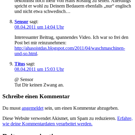
bekommst noch mehr von Hans Rosling zu sehen. Allerdings
spricht er wohl zu Deinem Bedauern ebenfalls „nur“ englisch
und nicht etwa schwedisch…
Sensor
sagt:
08.04.2011 um 14:04 Uhr
Interessanter Beitrag, spannendes Video. Ich war so frei den
Post bei mir reinzunehmen:
http://ahasoistdas.blogspot.com/2011/04/waschmaschinen-
und-so.html
.
Titus
sagt:
08.04.2011 um 15:03 Uhr
@ Sensor
Tut Dir keinen Zwang an.
Schreibe einen Kommentar
Du musst
angemeldet
sein, um einen Kommentar abzugeben.
Diese Website verwendet Akismet, um Spam zu reduzieren.
Erfahre,
wie deine Kommentardaten verarbeitet werden.