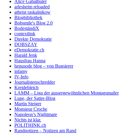
Alice Gabathuler
arlesheim reloaded
atheist raskalnikow
Blogbibliothek
Bobsmile's Blog 2.0
BodeständiX
contextlink
Direkte Demokratie
DOBSZAY
eDemokratie.ch
Harald Jenk
Hausfrau Hanna
henusode blog – von Bugsierer
infamy
IV-Info
Journalistenschredder
Kreidebleich
LAMM – Liga der aussergewöhnlichen Montagsmailer
Lupe, der Satire-Blog
Martin Steiger
Monsieur Croche
Napoleon’s Nightmare
Nichts ist klar.
POLITHINK.ch
Randnotizen – Notizen am Rand