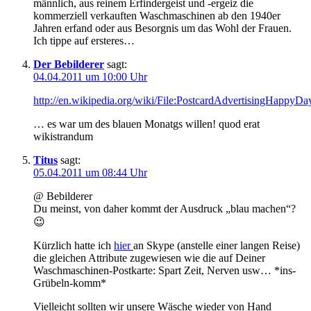
männlich, aus reinem Erfindergeist und -ergeiz die
kommerziell verkauften Waschmaschinen ab den 1940er
Jahren erfand oder aus Besorgnis um das Wohl der Frauen.
Ich tippe auf ersteres…
Der Bebilderer
sagt:
04.04.2011 um 10:00 Uhr
http://en.wikipedia.org/wiki/File:PostcardAdvertisingHappy
… es war um des blauen Monatgs willen! quod erat
wikistrandum
Titus
sagt:
05.04.2011 um 08:44 Uhr
@ Bebilderer
Du meinst, von daher kommt der Ausdruck „blau machen“?
😉
Kürzlich hatte ich
hier
an Skype (anstelle einer langen Reise)
die gleichen Attribute zugewiesen wie die auf Deiner
Waschmaschinen-Postkarte: Spart Zeit, Nerven usw… *ins-
Grübeln-komm*
Vielleicht sollten wir unsere Wäsche wieder von Hand