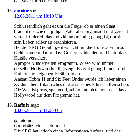
das Salär für rechte Politiker ….
antoine
sagt:
12.06.2011 um 18:10 Uhr
Schlussendlich geht es um die Frage, ob es einen Staat
braucht der wie ein gütiger Vater alles organisiert und gerecht
verteilt. Oder ob das Individuum mündig genug ist, um sich
sein Leben selber zu organisieren.
Bei der SRG-Gebühr geht es nicht um die Höhe oder umso
Geld, sondern darum dass Geld verschleudert und in dunkle
Kanäle versickert.
Apropos Minderheiten Programm. Wieso wird immer
derselbe Hollywoodmüll gezeigt. Es gibt genug Länder und
Kulturen mit eigenen Erzählformen.
Anstatt Cobra 11 und Six Feet Under würde ich lieber einen
Zyklus über afrikanisches und asiatisches Filmschaffen sehen.
Die Welt ist gross, spannend, schön und bietet mehr als dass
Hollywood auf dem Programm hat.
Raffnix
sagt:
13.06.2011 um 11:06 Uhr
@antoine
Grundsätzlich hast du recht.
Die SRG hat jedoch einen Informations-Auftrag, und der