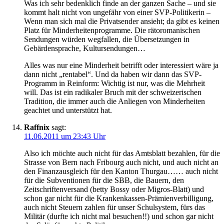
Was ich sehr bedenklich finde an der ganzen Sache – und sie
kommt halt nicht von ungefähr von einer SVP-Politikerin –
Wenn man sich mal die Privatsender ansieht; da gibt es keinen
Platz für Minderheitenprogramme. Die rätoromanischen
Sendungen würden wegfallen, die Übersetzungen in
Gebärdensprache, Kultursendungen…
Alles was nur eine Minderheit betrifft oder interessiert wäre ja
dann nicht „rentabel“. Und da haben wir dann das SVP-
Programm in Reinform: Wichtig ist nur, was die Mehrheit
will. Das ist ein radikaler Bruch mit der schweizerischen
Tradition, die immer auch die Anliegen von Minderheiten
geachtet und unterstützt hat.
Raffnix
sagt:
11.06.2011 um 23:43 Uhr
Also ich möchte auch nicht für das Amtsblatt bezahlen, für die
Strasse von Bern nach Fribourg auch nicht, und auch nicht an
den Finanzausgleich für den Kanton Thurgau…… auch nicht
für die Subventionen für die SBB, die Bauern, den
Zeitschriftenversand (betty Bossy oder Migros-Blatt) und
schon gar nicht für die Krankenkassen-Prämienverbilligung,
auch nicht Steuern zahlen für unser Schulsystem, fürs das
Militär (durfte ich nicht mal besuchen!!) und schon gar nicht