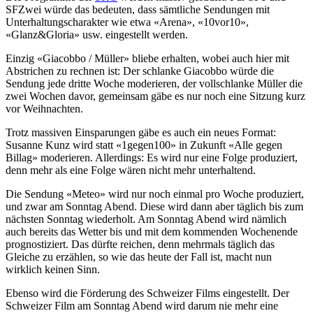
SFZwei würde das bedeuten, dass sämtliche Sendungen mit
Unterhaltungscharakter wie etwa «Arena», «10vor10»,
«Glanz&Gloria» usw. eingestellt werden.
Einzig «Giacobbo / Müller» bliebe erhalten, wobei auch hier mit
Abstrichen zu rechnen ist: Der schlanke Giacobbo würde die
Sendung jede dritte Woche moderieren, der vollschlanke Müller die
zwei Wochen davor, gemeinsam gäbe es nur noch eine Sitzung kurz
vor Weihnachten.
Trotz massiven Einsparungen gäbe es auch ein neues Format:
Susanne Kunz wird statt «1gegen100» in Zukunft «Alle gegen
Billag» moderieren. Allerdings: Es wird nur eine Folge produziert,
denn mehr als eine Folge wären nicht mehr unterhaltend.
Die Sendung «Meteo» wird nur noch einmal pro Woche produziert,
und zwar am Sonntag Abend. Diese wird dann aber täglich bis zum
nächsten Sonntag wiederholt. Am Sonntag Abend wird nämlich
auch bereits das Wetter bis und mit dem kommenden Wochenende
prognostiziert. Das dürfte reichen, denn mehrmals täglich das
Gleiche zu erzählen, so wie das heute der Fall ist, macht nun
wirklich keinen Sinn.
Ebenso wird die Förderung des Schweizer Films eingestellt. Der
Schweizer Film am Sonntag Abend wird darum nie mehr eine