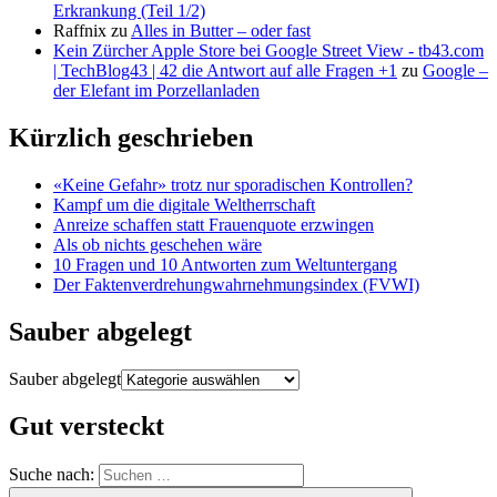
Erkrankung (Teil 1/2)
Raffnix
zu
Alles in Butter – oder fast
Kein Zürcher Apple Store bei Google Street View - tb43.com
| TechBlog43 | 42 die Antwort auf alle Fragen +1
zu
Google –
der Elefant im Porzellanladen
Kürzlich geschrieben
«Keine Gefahr» trotz nur sporadischen Kontrollen?
Kampf um die digitale Weltherrschaft
Anreize schaffen statt Frauenquote erzwingen
Als ob nichts geschehen wäre
10 Fragen und 10 Antworten zum Weltuntergang
Der Faktenverdrehungwahrnehmungsindex (FVWI)
Sauber abgelegt
Sauber abgelegt
Gut versteckt
Suche nach: