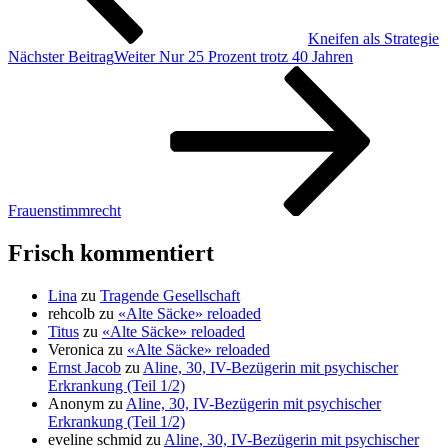
Kneifen als Strategie
Nächster Beitrag
Weiter
Nur 25 Prozent trotz 40 Jahren
Frauenstimmrecht
Frisch kommentiert
Lina
zu
Tragende Gesellschaft
rehcolb
zu
«Alte Säcke» reloaded
Titus
zu
«Alte Säcke» reloaded
Veronica
zu
«Alte Säcke» reloaded
Ernst Jacob
zu
Aline, 30, IV-Bezügerin mit psychischer
Erkrankung (Teil 1/2)
Anonym
zu
Aline, 30, IV-Bezügerin mit psychischer
Erkrankung (Teil 1/2)
eveline schmid
zu
Aline, 30, IV-Bezügerin mit psychischer