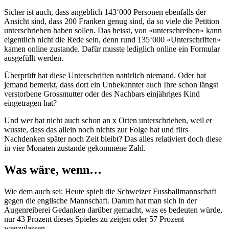
Sicher ist auch, dass angeblich 143‘000 Personen ebenfalls der
Ansicht sind, dass 200 Franken genug sind, da so viele die Petition
unterschrieben haben sollen. Das heisst, von «unterschreiben» kann
eigentlich nicht die Rede sein, denn rund 135‘000 «Unterschriften»
kamen online zustande. Dafür musste lediglich online ein Formular
ausgefüllt werden.
Überprüft hat diese Unterschriften natürlich niemand. Oder hat
jemand bemerkt, dass dort ein Unbekannter auch Ihre schon längst
verstorbene Grossmutter oder des Nachbars einjähriges Kind
eingetragen hat?
Und wer hat nicht auch schon an x Orten unterschrieben, weil er
wusste, dass das allein noch nichts zur Folge hat und fürs
Nachdenken später noch Zeit bleibt? Das alles relativiert doch diese
in vier Monaten zustande gekommene Zahl.
Was wäre, wenn…
Wie dem auch sei: Heute spielt die Schweizer Fussballmannschaft
gegen die englische Mannschaft. Darum hat man sich in der
Augenreiberei Gedanken darüber gemacht, was es bedeuten würde,
nur 43 Prozent dieses Spieles zu zeigen oder 57 Prozent
wegzulassen.