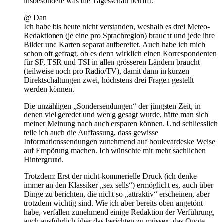
insbesondere was die Tagesschau betrifft.
@ Dan
Ich habe bis heute nicht verstanden, weshalb es drei Meteo-
Redaktionen (je eine pro Sprachregion) braucht und jede ihre
Bilder und Karten separat aufbereitet. Auch habe ich mich
schon oft gefragt, ob es denn wirklich einen Korrespondenten
für SF, TSR und TSI in allen grösseren Ländern braucht
(teilweise noch pro Radio/TV), damit dann in kurzen
Direktschaltungen zwei, höchstens drei Fragen gestellt
werden können.
Die unzähligen „Sondersendungen“ der jüngsten Zeit, in
denen viel geredet und wenig gesagt wurde, hätte man sich
meiner Meinung nach auch ersparen können. Und schliesslich
teile ich auch die Auffassung, dass gewisse
Informationssendungen zunehmend auf boulevardeske Weise
auf Empörung machen. Ich wünschte mir mehr sachlichen
Hintergrund.
Trotzdem: Erst der nicht-kommerielle Druck (ich denke
immer an den Klassiker „sex sells“) ermöglicht es, auch über
Dinge zu berichten, die nicht so „attraktiv“ erscheinen, aber
trotzdem wichtig sind. Wie ich aber bereits oben angetönt
habe, verfallen zunehmend einige Redaktion der Verführung,
auch ausführlich über das berichten zu müssen, das Quote