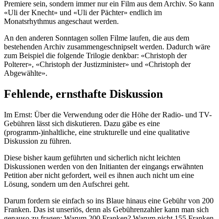
Premiere sein, sondern immer nur ein Film aus dem Archiv. So kann
«Uli der Knecht» und «Uli der Pächter» endlich im
Monatsrhythmus angeschaut werden.
An den anderen Sonntagen sollen Filme laufen, die aus dem
bestehenden Archiv zusammengeschnipselt werden. Dadurch wäre
zum Beispiel die folgende Trilogie denkbar: «Christoph der
Polterer», «Christoph der Justizminister» und «Christoph der
Abgewählte».
Fehlende, ernsthafte Diskussion
Im Ernst: Über die Verwendung oder die Höhe der Radio- und TV-
Gebühren lässt sich diskutieren. Dazu gäbe es eine
(programm-)inhaltliche, eine strukturelle und eine qualitative
Diskussion zu führen.
Diese bisher kaum geführten und sicherlich nicht leichten
Diskussionen werden von den Initianten der eingangs erwähnten
Petition aber nicht gefordert, weil es ihnen auch nicht um eine
Lösung, sondern um den Aufschrei geht.
Darum fordern sie einfach so ins Blaue hinaus eine Gebühr von 200
Franken. Das ist unseriös, denn als Gebührenzahler kann man sich
genauso zu fragen: Warum 200 Franken? Warum nicht 155 Franken