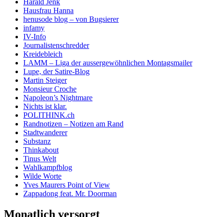
Harald Jenk
Hausfrau Hanna
henusode blog – von Bugsierer
infamy
IV-Info
Journalistenschredder
Kreidebleich
LAMM – Liga der aussergewöhnlichen Montagsmailer
Lupe, der Satire-Blog
Martin Steiger
Monsieur Croche
Napoleon’s Nightmare
Nichts ist klar.
POLITHINK.ch
Randnotizen – Notizen am Rand
Stadtwanderer
Substanz
Thinkabout
Tinus Welt
Wahlkampfblog
Wilde Worte
Yves Maurers Point of View
Zappadong feat. Mr. Doorman
Monatlich versorgt