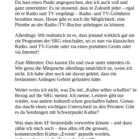
Du hast einen Punkt angesprochen, den ich auch voll und
ganz unterstütze: Es ist stossend, dass in Zukunft jeder – egal
ob er Radio und TV empfängt – Radio- und TV-Gebühren
bezahlen muss. Heute gibt es noch die Möglichkeit, eine
Plombe an der Radio-/TV-Buchse anbringen zu können.
Allerdings: Wir realistisch ist es, dass jemand wirklich gar nie
ein Programm der SRG einschaltet, sei es nun via klassisches
Radio- und TV-Geräte oder via eines portablen Geräts oder
via Internet?
Zum Mitreden: Das kannst Du und zwar unter mitreden.ch.
Wie gross die Mitsprache allerdings tatsächlich ist, weiss ich
nicht. Ich habe aber noch nie davon gehört, dass ein
bestimmtes Anliegen Gehört gefunden hätte.
Weiter weiss ich nicht, was Du mit „Kultur selber schaffen“ in
Bezug auf die SRG meinst. Ich meine, Letztere gibt nur
wieder, was andere kulturell schon geschaffen haben. Genau
das macht einen wichtigen Unterschied zu den Privaten: Gibt
es da Sendungen mit Schwerpunkt Kultur?
Was man dem SF bestensfalls vorwerfen könnte – und dazu
zähle ich mich auch – dass allzu oft die grossen,
kommerziellen Kultur-„Events“ gepusht werden,