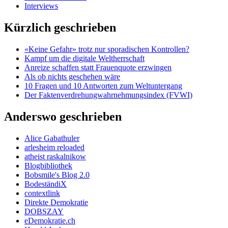
Interviews
Kürzlich geschrieben
«Keine Gefahr» trotz nur sporadischen Kontrollen?
Kampf um die digitale Weltherrschaft
Anreize schaffen statt Frauenquote erzwingen
Als ob nichts geschehen wäre
10 Fragen und 10 Antworten zum Weltuntergang
Der Faktenverdrehungwahrnehmungsindex (FVWI)
Anderswo geschrieben
Alice Gabathuler
arlesheim reloaded
atheist raskalnikow
Blogbibliothek
Bobsmile's Blog 2.0
BodeständiX
contextlink
Direkte Demokratie
DOBSZAY
eDemokratie.ch