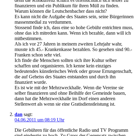
denn die Konkurrenz schafft es offensichtlich sich selber zu
finanzieren und ein Publikum für ihren Müll zu finden.
Warum können die Leutschenbacher dass nicht?
Es kann nicht die Aufgabe des Staates sein, seine Bürgerinnen
massenmedial zu verdummen.
Stossend finde ich, dass eine so hohe Gebühr entrichten muss,
ohne das ich mitreden kann. Wenn ich bezahle, dann will ich
mitbestimmen.
Als ich vor 27 Jahren in meinem zweiten Lehrjahr wahr,
musste ich 45.- Krankenkasse bezahlen. So gesehen sind 90.-
Franken schon sehr viel.
Ich finde die Menschen sollten sich ihre Kultur selber
schaffen und organisieren. Ich kenne kein einziges
bedeutendes künstlerisches Werk oder grosse Errungenschaft,
die auf Geheiss des Staates entstanden und durch ihn
finanziert wurde.
Es ist wie mit der Mehrzweckhalle. Wenn die Vereine sie
selber finanzieren und ohne Beihilfe der Gemeinde bauen,
dann hat die Mehrzweckhalle im Dorf einen anderen
Stellenwert als wenn sie eine Gratisdienstleistung ist.
dan
sagt:
04.06.2011 um 08:19 Uhr
Die Gebühren für das öffentliche Radio und TV Programm
sind eindeutig zu hoch. Zu Gross der Gegensatz zwischen