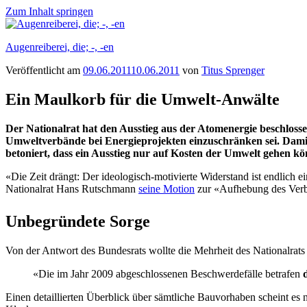
Zum Inhalt springen
Augenreiberei, die; -, -en
Veröffentlicht am
09.06.2011
10.06.2011
von
Titus Sprenger
Ein Maulkorb für die Umwelt-Anwälte
Der Nationalrat hat den Ausstieg aus der Atomenergie beschloss
Umweltverbände bei Energieprojekten einzuschränken sei. Damit 
betoniert, dass ein Ausstieg nur auf Kosten der Umwelt gehen kö
«Die Zeit drängt: Der ideologisch-motivierte Widerstand ist endlich 
Nationalrat Hans Rutschmann
seine Motion
zur «Aufhebung des Verba
Unbegründete Sorge
Von der Antwort des Bundesrats wollte die Mehrheit des Nationalrats o
«Die im Jahr 2009 abgeschlossenen Beschwerdefälle betrafen
Einen detaillierten Überblick über sämtliche Bauvorhaben scheint es n