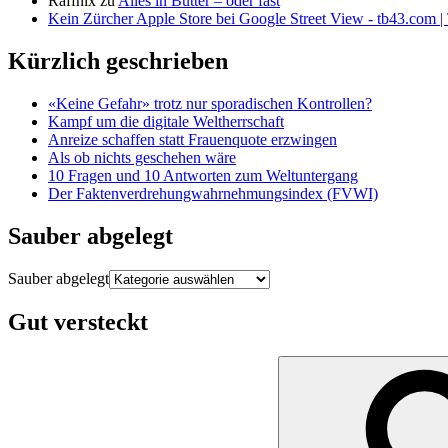
Raffnix
zu
Alles in Butter – oder fast
Kein Zürcher Apple Store bei Google Street View - tb43.com |
Kürzlich geschrieben
«Keine Gefahr» trotz nur sporadischen Kontrollen?
Kampf um die digitale Weltherrschaft
Anreize schaffen statt Frauenquote erzwingen
Als ob nichts geschehen wäre
10 Fragen und 10 Antworten zum Weltuntergang
Der Faktenverdrehungwahrnehmungsindex (FVWI)
Sauber abgelegt
Sauber abgelegt
Gut versteckt