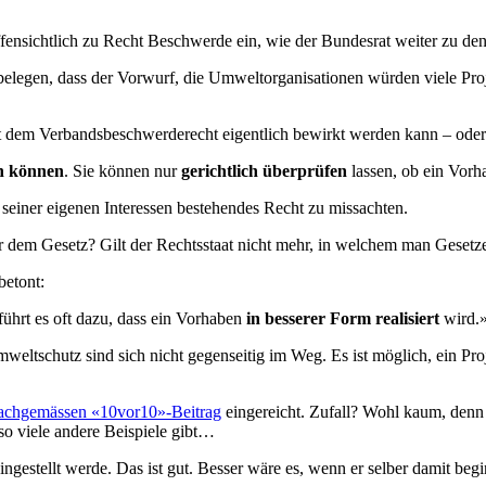
fensichtlich zu Recht Beschwerde ein, wie der Bundesrat weiter zu den
egen, dass der Vorwurf, die Umweltorganisationen würden viele Proje
it dem Verbandsbeschwerderecht eigentlich bewirkt werden kann – oder
rn können
. Sie können nur
gerichtlich überprüfen
lassen, ob ein Vor
 seiner eigenen Interessen bestehendes Recht zu missachten.
ber dem Gesetz? Gilt der Rechtsstaat nicht mehr, in welchem man Gesetze
betont:
führt es oft dazu, dass ein Vorhaben
in besserer Form realisiert
wird.
weltschutz sind sich nicht gegenseitig im Weg. Es ist möglich, ein P
achgemässen «10vor10»-Beitrag
eingereicht. Zufall? Wohl kaum, denn 
so viele andere Beispiele gibt…
ingestellt werde. Das ist gut. Besser wäre es, wenn er selber damit beg