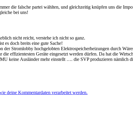
immer die falsche partei wählten, und gleichzeitig knüpfen uns die Imp
gleiche bei uns!
eblich nicht reicht, verstehe ich nicht so ganz.
t es doch breits eine gute Sache!
der Stromlobby hochgelobten Elektrospeicherheizungen durch Wärempu
r die effizientesten Geräte eingesetzt werden dürfen. Da hat die Wirts
U keine Ausländer mehr einstellt …. die SVP produzieren nämlich d
 wie deine Kommentardaten verarbeitet werden.