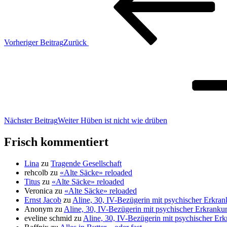
Vorheriger Beitrag
Zurück
Nächster Beitrag
Weiter
Hüben ist nicht wie drüben
Frisch kommentiert
Lina
zu
Tragende Gesellschaft
rehcolb
zu
«Alte Säcke» reloaded
Titus
zu
«Alte Säcke» reloaded
Veronica
zu
«Alte Säcke» reloaded
Ernst Jacob
zu
Aline, 30, IV-Bezügerin mit psychischer Erkran
Anonym
zu
Aline, 30, IV-Bezügerin mit psychischer Erkrankun
eveline schmid
zu
Aline, 30, IV-Bezügerin mit psychischer Erk