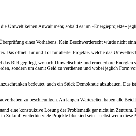
t die Umwelt keinen Anwalt mehr, sobald es um «Energieprojekte» jegl
n Überprüfung eines Vorhabens. Kein Beschwerderecht würde nicht einm
hter. Das öffnet Tür und Tor für allerlei Projekte, welche das Umwel
rd das Bild gepflegt, wonach Umweltschutz und erneuerbare Energien s
werden, sondern um damit Geld zu verdienen und wobei jeglich Form von
inzuschränken bedeutet, auch ein Stück Demokratie abzubauen. Das ist 
Bauvorhaben zu beschleunigen. An langen Wartezeiten haben alle Beteili
stand eine konstruktive Lösung der Problematik gar nicht im Zentrum. 
 in Zukunft weiterhin viele Projekte blockiert sein – selbst wenn die