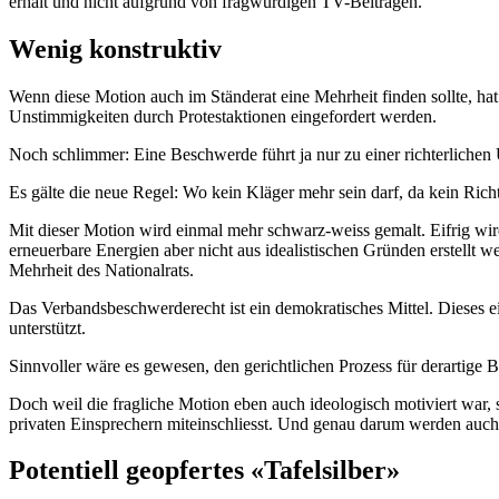
erhält und nicht aufgrund von fragwürdigen TV-Beiträgen.
Wenig konstruktiv
Wenn diese Motion auch im Ständerat eine Mehrheit finden sollte, ha
Unstimmigkeiten durch Protestaktionen eingefordert werden.
Noch schlimmer: Eine Beschwerde führt ja nur zu einer richterliche
Es gälte die neue Regel: Wo kein Kläger mehr sein darf, da kein Ric
Mit dieser Motion wird einmal mehr schwarz-weiss gemalt. Eifrig wi
erneuerbare Energien aber nicht aus idealistischen Gründen erstellt 
Mehrheit des Nationalrats.
Das Verbandsbeschwerderecht ist ein demokratisches Mittel. Dieses e
unterstützt.
Sinnvoller wäre es gewesen, den gerichtlichen Prozess für derartige 
Doch weil die fragliche Motion eben auch ideologisch motiviert war, 
privaten Einsprechern miteinschliesst. Und genau darum werden auch
Potentiell geopfertes «Tafelsilber»