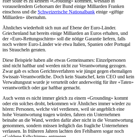
Hier sollte es zu keinem «Grouding» kommen, weshalb in
vorauseilendem Gehorsam der Bund einige Milliarden Franken
einschoss und die
Schweizerische Nationalbank
einige «giftige
Milliarden» übernahm.
Ähnliches wiederholt sich nun auf Ebene der Euro-Länder.
Griechenland hat bereits einige Milliarden an Euros erhalten, und
der «Euro-Rettungsschirm» soll die nötige Garantie liefern, falls
noch weitere Euro-Länder wie etwa Italien, Spanien oder Portugal
ins Straucheln geraten.
Diese Beispiele haben alle etwas Gemeinsames: Einzelpersonen
sind nicht haftbar und werden nicht zur Verantwortung gezogen.
Zwar gab es schon Gerichtsverfahren wie jüngst gegen ehemaligen
Swissair-Verantwortliche. Doch kein Staatschef, kein CEO und kein
Verwaltungsrat wurde je verurteilt oder anderweitig für ihre «Taten»
verantwortlich oder gar haftbar gemacht.
Auch wenn es nicht immer gleich zu einem «Grounding» kommt
oder ein solches droht, bekommen wir Ähnliches immer wieder zu
hören: Personen, welche viel verdienen, weil sie angeblich eine
hohe Verantwortung tragen würden, fahren ein Unternehmen
beinahe an die Wand, werden dafür aber nicht in die Verantwortung
genommen, sondern müssen lediglich das fragliche Unternehmen
verlassen. In früheren Jahren lachten den Fehlbaren sogar noch
«Goldene Fallschirme» entgegen.