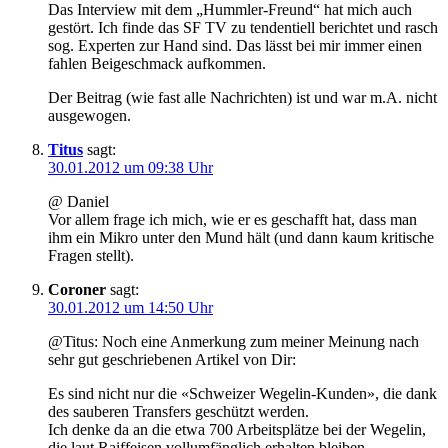
Das Interview mit dem „Hummler-Freund“ hat mich auch
gestört. Ich finde das SF TV zu tendentiell berichtet und rasch
sog. Experten zur Hand sind. Das lässt bei mir immer einen
fahlen Beigeschmack aufkommen.
Der Beitrag (wie fast alle Nachrichten) ist und war m.A. nicht
ausgewogen.
Titus
sagt:
30.01.2012 um 09:38 Uhr
@ Daniel
Vor allem frage ich mich, wie er es geschafft hat, dass man
ihm ein Mikro unter den Mund hält (und dann kaum kritische
Fragen stellt).
Coroner
sagt:
30.01.2012 um 14:50 Uhr
@Titus: Noch eine Anmerkung zum meiner Meinung nach
sehr gut geschriebenen Artikel von Dir:
Es sind nicht nur die «Schweizer Wegelin-Kunden», die dank
des sauberen Transfers geschützt werden.
Ich denke da an die etwa 700 Arbeitsplätze bei der Wegelin,
die laut Raiffeisen vollumfänglich erhalten bleiben.