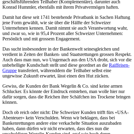
geschäftsführenden Teilhaber (Komplementäre), darunter auch
Konrad Hummler, ebenfalls mit ihrem Privatvermögen haften.
Damit hat diese seit 1741 bestehende Privatbank in Sachen Haftung
jene Form gewählt, wie sie über die Hälfte der Schweizer
Unternehmen kennen. Damit nimmt sie auch Verantwortung wahr,
und zwar so, wie in 95,4 Prozent aller Schweizer Unternehmen:
Persönlich und mit grossem Engagement.
Das sucht insbesondere in der Bankenwelt seinesgleichen und
verdient in Zeiten der Banken- und Staatsrettungen grossen Respekt.
Auch dass man nun, wo Ungemach aus den USA droht, sich vor die
unbehelligte Kundschaft stellt und diese geordnet an die
Raiffeisen-
Gruppe
transferiert, währenddem die Teilhaber selbst eine
ungewisse Zukunft erwartet, lässt einen den Hut zücken.
Gewiss, die Kunden der Bank Wegelin & Co. sind keine armen
Schlucker. Es könnte der Eindruck entstehen, man wolle hier nur
dafür sorgen, dass die Reichen ihre Schäfchen ins Trockene bringen
können.
Doch ob reich oder nicht: Die Schweizer Kunden trifft fürs «USA-
Abenteuer» kein Verschulden. Wenn wir beklagen, dass bei
Bankenrettungen andere eine verkachelte Situation auszubaden
haben, dann dürfen wir nicht erwarten, dass dies nun die
unschuldigen Wegelin-Kunden sind, egal wie hoch deren