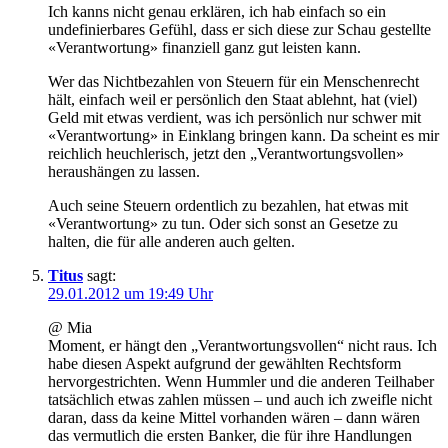
Ich kanns nicht genau erklären, ich hab einfach so ein
undefinierbares Gefühl, dass er sich diese zur Schau gestellte
«Verantwortung» finanziell ganz gut leisten kann.
Wer das Nichtbezahlen von Steuern für ein Menschenrecht
hält, einfach weil er persönlich den Staat ablehnt, hat (viel)
Geld mit etwas verdient, was ich persönlich nur schwer mit
«Verantwortung» in Einklang bringen kann. Da scheint es mir
reichlich heuchlerisch, jetzt den „Verantwortungsvollen»
heraushängen zu lassen.
Auch seine Steuern ordentlich zu bezahlen, hat etwas mit
«Verantwortung» zu tun. Oder sich sonst an Gesetze zu
halten, die für alle anderen auch gelten.
Titus
sagt:
29.01.2012 um 19:49 Uhr
@ Mia
Moment, er hängt den „Verantwortungsvollen“ nicht raus. Ich
habe diesen Aspekt aufgrund der gewählten Rechtsform
hervorgestrichten. Wenn Hummler und die anderen Teilhaber
tatsächlich etwas zahlen müssen – und auch ich zweifle nicht
daran, dass da keine Mittel vorhanden wären – dann wären
das vermutlich die ersten Banker, die für ihre Handlungen