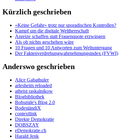
Kürzlich geschrieben
«Keine Gefahr» trotz nur sporadischen Kontrollen?
Kampf um die digitale Weltherrschaft
Anreize schaffen statt Frauenquote erzwingen
Als ob nichts geschehen wäre
10 Fragen und 10 Antworten zum Weltuntergang
Der Faktenverdrehungwahrnehmungsindex (FVWI)
Anderswo geschrieben
Alice Gabathuler
arlesheim reloaded
atheist raskalnikow
Blogbibliothek
Bobsmile's Blog 2.0
BodeständiX
contextlink
Direkte Demokratie
DOBSZAY
eDemokratie.ch
Harald Jenk