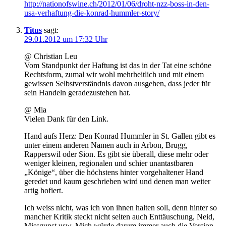
http://nationofswine.ch/2012/01/06/droht-nzz-boss-in-den-
usa-verhaftung-die-konrad-hummler-story/
Titus
sagt:
29.01.2012 um 17:32 Uhr
@ Christian Leu
Vom Standpunkt der Haftung ist das in der Tat eine schöne
Rechtsform, zumal wir wohl mehrheitlich und mit einem
gewissen Selbstverständnis davon ausgehen, dass jeder für
sein Handeln geradezustehen hat.
@ Mia
Vielen Dank für den Link.
Hand aufs Herz: Den Konrad Hummler in St. Gallen gibt es
unter einem anderen Namen auch in Arbon, Brugg,
Rapperswil oder Sion. Es gibt sie überall, diese mehr oder
weniger kleinen, regionalen und schier unantastbaren
„Könige“, über die höchstens hinter vorgehaltener Hand
geredet und kaum geschrieben wird und denen man weiter
artig hofiert.
Ich weiss nicht, was ich von ihnen halten soll, denn hinter so
mancher Kritik steckt nicht selten auch Enttäuschung, Neid,
Missgunst usw. Mich würde darum immer auch die Version