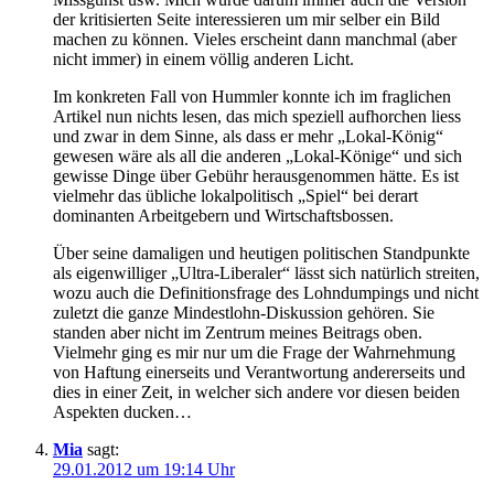
der kritisierten Seite interessieren um mir selber ein Bild
machen zu können. Vieles erscheint dann manchmal (aber
nicht immer) in einem völlig anderen Licht.
Im konkreten Fall von Hummler konnte ich im fraglichen
Artikel nun nichts lesen, das mich speziell aufhorchen liess
und zwar in dem Sinne, als dass er mehr „Lokal-König“
gewesen wäre als all die anderen „Lokal-Könige“ und sich
gewisse Dinge über Gebühr herausgenommen hätte. Es ist
vielmehr das übliche lokalpolitisch „Spiel“ bei derart
dominanten Arbeitgebern und Wirtschaftsbossen.
Über seine damaligen und heutigen politischen Standpunkte
als eigenwilliger „Ultra-Liberaler“ lässt sich natürlich streiten,
wozu auch die Definitionsfrage des Lohndumpings und nicht
zuletzt die ganze Mindestlohn-Diskussion gehören. Sie
standen aber nicht im Zentrum meines Beitrags oben.
Vielmehr ging es mir nur um die Frage der Wahrnehmung
von Haftung einerseits und Verantwortung andererseits und
dies in einer Zeit, in welcher sich andere vor diesen beiden
Aspekten ducken…
Mia
sagt:
29.01.2012 um 19:14 Uhr