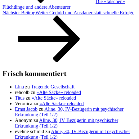
Die «falschen»
Flüchtlinge und andere Abenteurer
Nächster Beitrag
Weiter
Geduld und Ausdauer statt schnelle Erfolge
Frisch kommentiert
Lina
zu
Tragende Gesellschaft
rehcolb
zu
«Alte Säcke» reloaded
Titus
zu
«Alte Säcke» reloaded
Veronica
zu
«Alte Säcke» reloaded
Ernst Jacob
zu
Aline, 30, IV-Bezügerin mit psychischer
Erkrankung (Teil 1/2)
Anonym
zu
Aline, 30, IV-Bezügerin mit psychischer
Erkrankung (Teil 1/2)
eveline schmid
zu
Aline, 30, IV-Bezügerin mit psychischer
Erkrankung (Teil 1/2)