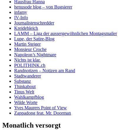
Hausfrau Hanna
henusode blog – von Bugsierer
infamy
IV-Info
Journalistenschredder
Kreidebleich
LAMM – Liga der aussergewöhnlichen Montagsmailer
Lupe, der Satire-Blog
Martin Steiger
Monsieur Croche
Napoleon’s Nightmare
Nichts ist klar.
POLITHINK.ch
Randnotizen – Notizen am Rand
Stadtwanderer
Substanz
Thinkabout
Tinus Welt
Wahlkampfblog
Wilde Worte
Yves Maurers Point of View
Zappadong feat. Mr. Doorman
Monatlich versorgt