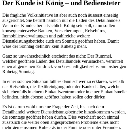
Der Kunde ist König – und Bediensteter
Die fragliche Volksinitiative ist aber auch noch äusserst einseitig
ausgerichtet. Sie betrifft nämlich nur die Läden des Detailhandels.
Wenn der Kunde aber tatsächlich König sein soll, dann sollten
konsequenterweise Banken, Versicherungen, Reisebüros,
Immobilienverwaltungen und zahlreiche weitere
Dienstleistungsbetriebe auch am Sonntag geöffnet haben. Damit
wäre der Sonntag definitiv kein Ruhetag mehr.
Ganz so unwahrscheinlich erscheint das nicht: Der Rummel,
welcher geöffnete Läden des Detailhandels verursachen, vermittelt
einen allgemeinen Eindruck von Geschäftigkeit selbst am bisherigen
Ruhetag Sonntag.
In einer solchen Situation fällt es dann schwer zu erklären, weshalb
das Reisebüro, die Textilreinigung oder der Bankschalter, welche
sich ebenfalls in einem Einkaufszentrum oder in einer Einkaufsmeile
befinden, nicht ebenso geöffnet haben sollen oder dürfen.
Es ist darum wohl nur eine Frage der Zeit, bis nach dem
Detailhandel weitere Dienstleistungsbetriebe hinzukommen werden,
die sonntags geöffnet haben dürfen. Dies verschärft noch einmal
zusätzlich die weiter oben angesprochenen Probleme eines nicht
mehr gemeinsamen Ruhetags in der Familie oder unter Freunden.