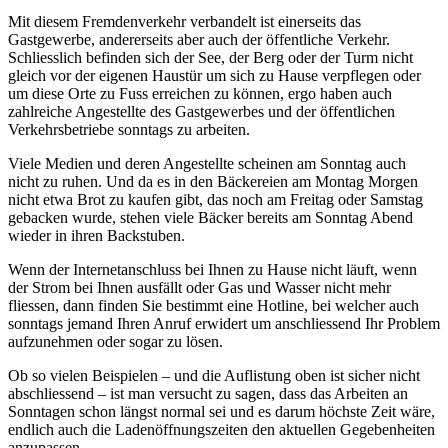
Mit diesem Fremdenverkehr verbandelt ist einerseits das
Gastgewerbe, andererseits aber auch der öffentliche Verkehr.
Schliesslich befinden sich der See, der Berg oder der Turm nicht
gleich vor der eigenen Haustür um sich zu Hause verpflegen oder
um diese Orte zu Fuss erreichen zu können, ergo haben auch
zahlreiche Angestellte des Gastgewerbes und der öffentlichen
Verkehrsbetriebe sonntags zu arbeiten.
Viele Medien und deren Angestellte scheinen am Sonntag auch
nicht zu ruhen. Und da es in den Bäckereien am Montag Morgen
nicht etwa Brot zu kaufen gibt, das noch am Freitag oder Samstag
gebacken wurde, stehen viele Bäcker bereits am Sonntag Abend
wieder in ihren Backstuben.
Wenn der Internetanschluss bei Ihnen zu Hause nicht läuft, wenn
der Strom bei Ihnen ausfällt oder Gas und Wasser nicht mehr
fliessen, dann finden Sie bestimmt eine Hotline, bei welcher auch
sonntags jemand Ihren Anruf erwidert um anschliessend Ihr Problem
aufzunehmen oder sogar zu lösen.
Ob so vielen Beispielen – und die Auflistung oben ist sicher nicht
abschliessend – ist man versucht zu sagen, dass das Arbeiten an
Sonntagen schon längst normal sei und es darum höchste Zeit wäre,
endlich auch die Ladenöffnungszeiten den aktuellen Gegebenheiten
anzupassen.