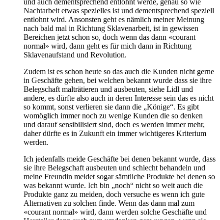
und auch dementsprechend entlohnt werde, genau so wie
Nachtarbeit etwas spezielles ist und dementsprechend speziell
entlohnt wird. Ansonsten geht es nämlich meiner Meinung
nach bald mal in Richtung Sklavenarbeit, ist in gewissen
Bereichen jetzt schon so, doch wenn das dann «courant
normal» wird, dann geht es für mich dann in Richtung
Sklavenaufstand und Revolution.
Zudem ist es schon heute so das auch die Kunden nicht gerne
in Geschäfte gehen, bei welchen bekannt wurde dass sie ihre
Belegschaft malträtieren und ausbeuten, siehe Lidl und
andere, es dürfte also auch in deren Interesse sein das es nicht
so kommt, sonst verlieren sie dann die „Könige“. Es gibt
womöglich immer noch zu wenige Kunden die so denken
und darauf sensibilisiert sind, doch es werden immer mehr,
daher dürfte es in Zukunft ein immer wichtigeres Kriterium
werden.
Ich jedenfalls meide Geschäfte bei denen bekannt wurde, dass
sie ihre Belegschaft ausbeuten und schlecht behandeln und
meine Freundin meidet sogar sämtliche Produkte bei denen so
was bekannt wurde. Ich bin „noch“ nicht so weit auch die
Produkte ganz zu meiden, doch versuche es wenn ich gute
Alternativen zu solchen finde. Wenn das dann mal zum
«courant normal» wird, dann werden solche Geschäfte und