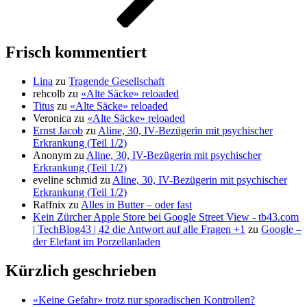
Frisch kommentiert
Lina
zu
Tragende Gesellschaft
rehcolb
zu
«Alte Säcke» reloaded
Titus
zu
«Alte Säcke» reloaded
Veronica
zu
«Alte Säcke» reloaded
Ernst Jacob
zu
Aline, 30, IV-Bezügerin mit psychischer
Erkrankung (Teil 1/2)
Anonym
zu
Aline, 30, IV-Bezügerin mit psychischer
Erkrankung (Teil 1/2)
eveline schmid
zu
Aline, 30, IV-Bezügerin mit psychischer
Erkrankung (Teil 1/2)
Raffnix
zu
Alles in Butter – oder fast
Kein Zürcher Apple Store bei Google Street View - tb43.com
| TechBlog43 | 42 die Antwort auf alle Fragen +1
zu
Google –
der Elefant im Porzellanladen
Kürzlich geschrieben
«Keine Gefahr» trotz nur sporadischen Kontrollen?