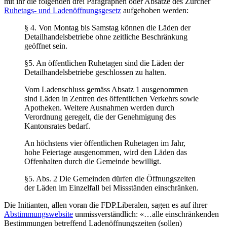
mit ihr die folgenden drei Paragraphen oder Absätze des Zürcher
Ruhetags- und Ladenöffnungsgesetz
aufgehoben werden:
§ 4. Von Montag bis Samstag können die Läden der
Detailhandelsbetriebe ohne zeitliche Beschränkung
geöffnet sein.
§5. An öffentlichen Ruhetagen sind die Läden der
Detailhandelsbetriebe geschlossen zu halten.
Vom Ladenschluss gemäss Absatz 1 ausgenommen
sind Läden in Zentren des öffentlichen Verkehrs sowie
Apotheken. Weitere Ausnahmen werden durch
Verordnung geregelt, die der Genehmigung des
Kantonsrates bedarf.
An höchstens vier öffentlichen Ruhetagen im Jahr,
hohe Feiertage ausgenommen, wird den Läden das
Offenhalten durch die Gemeinde bewilligt.
§5. Abs. 2 Die Gemeinden dürfen die Öffnungszeiten
der Läden im Einzelfall bei Missständen einschränken.
Die Initianten, allen voran die FDP.Liberalen, sagen es auf ihrer
Abstimmungswebsite
unmissverständlich: «…alle einschränkenden
Bestimmungen betreffend Ladenöffnungszeiten (sollen)