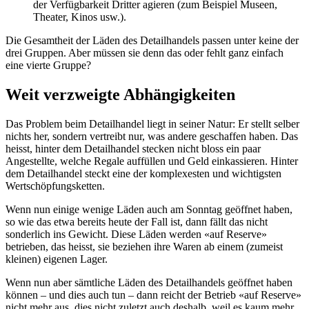
der Verfügbarkeit Dritter agieren (zum Beispiel Museen,
Theater, Kinos usw.).
Die Gesamtheit der Läden des Detailhandels passen unter keine der
drei Gruppen. Aber müssen sie denn das oder fehlt ganz einfach
eine vierte Gruppe?
Weit verzweigte Abhängigkeiten
Das Problem beim Detailhandel liegt in seiner Natur: Er stellt selber
nichts her, sondern vertreibt nur, was andere geschaffen haben. Das
heisst, hinter dem Detailhandel stecken nicht bloss ein paar
Angestellte, welche Regale auffüllen und Geld einkassieren. Hinter
dem Detailhandel steckt eine der komplexesten und wichtigsten
Wertschöpfungsketten.
Wenn nun einige wenige Läden auch am Sonntag geöffnet haben,
so wie das etwa bereits heute der Fall ist, dann fällt das nicht
sonderlich ins Gewicht. Diese Läden werden «auf Reserve»
betrieben, das heisst, sie beziehen ihre Waren ab einem (zumeist
kleinen) eigenen Lager.
Wenn nun aber sämtliche Läden des Detailhandels geöffnet haben
können – und dies auch tun – dann reicht der Betrieb «auf Reserve»
nicht mehr aus, dies nicht zuletzt auch deshalb, weil es kaum mehr