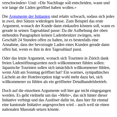
verschwinden» Und: «Die Nachfrage soll entscheiden, wann und
wie lange die Läden geöffnet haben wollen.»
Die
Argumente der Initianten
sind relativ schwach, sodass sich jedes
in zwei, drei Sätzen widerlegen liesse. Zum Beispiel das erste
Argument, wonach der Kunde dann einkaufen können soll, wann es
gerade in seinen Tagesablauf passe: Da die Aufhebung der oben
stehenden Paragraphen keinen Ladenbesitzer zwingen, sein
Geschäft 24 Stunden offen zu halten, ist es bestenfalls eine
Annahme, dass der bevorzugte Laden eines Kunden gerade dann
offen hat, wenn es ihm in den Tagesablauf passt.
Oder das letzte Argument, wonach sich Touristen in Zürich dank
freien Ladenöffnungszeiten noch willkommener fühlen sollen:
Japanische Touristen sollen sich tatsächlich willkommener fühlen,
wenn Aldi am Sonntag geöffnet hat? Ein warmes, sympathisches
Lächeln an der Hotelreception trägt wohl mehr dazu bei, sich
willkommener zu fühlen als ein geöffneter Detailhandelsbetrieb.
Doch auf die einzelnen Argumente soll hier gar nicht eingegangen
werden. Es geht vielmehr um das «Mehr», das sich hinter dieser
Initiative verbirgt und das Auslöser dafür ist, dass hier für einmal
eine kantonale Initiative angesprochen wird – auch weil sie einen
nationalen Massstab setzen könnte.