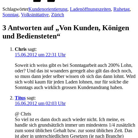
Schlagwörter
Kundenorientierung
,
Ladenöffnungszeiten
,
Ruhetag
,
Sonntag
,
Volksinitiative
,
Zürich
3 Antworten auf „Von Kunden, Königen
und Bediensteten“
Chris
sagt:
15.06.2012 um 22:31 Uhr
Soweit ich weiss gibt es bei Sonntagarbeit auch 200% Lohn,
oder? Und das ist woanders geregelt also gilt das doch noch,
so muss dann jeder selber wissen ob sich das dann lohnt. Wird
sich wohl kaum für jeden Laden lohnen, nur für solche die
Sonntags auch wirklich grossen Kundenandrang haben.
Titus
sagt:
16.06.2012 um 02:03 Uhr
@ Chris
So viel ist es dann doch auch wieder nicht. Ich meine, es
handle sich grundsätzlich immer um mindestens 1/4 zusätzlich
zum sonst üblichen Gehalt bzw. zur sonst üblichen Zeit. Das
ist aber in unterschiedlichen Gesetzen (je nach Branche)