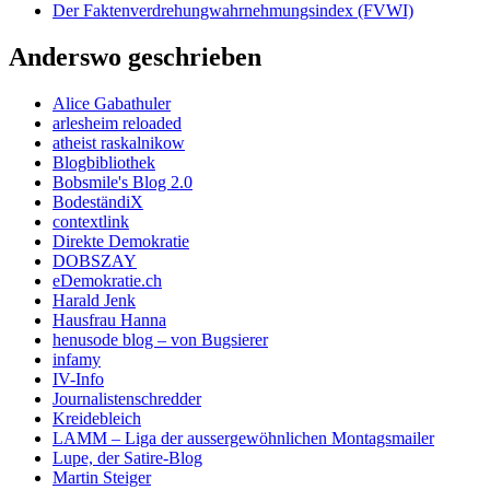
Der Faktenverdrehungwahrnehmungsindex (FVWI)
Anderswo geschrieben
Alice Gabathuler
arlesheim reloaded
atheist raskalnikow
Blogbibliothek
Bobsmile's Blog 2.0
BodeständiX
contextlink
Direkte Demokratie
DOBSZAY
eDemokratie.ch
Harald Jenk
Hausfrau Hanna
henusode blog – von Bugsierer
infamy
IV-Info
Journalistenschredder
Kreidebleich
LAMM – Liga der aussergewöhnlichen Montagsmailer
Lupe, der Satire-Blog
Martin Steiger