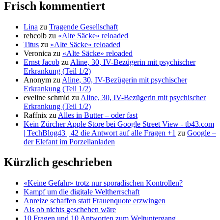
Frisch kommentiert
Lina
zu
Tragende Gesellschaft
rehcolb
zu
«Alte Säcke» reloaded
Titus
zu
«Alte Säcke» reloaded
Veronica
zu
«Alte Säcke» reloaded
Ernst Jacob
zu
Aline, 30, IV-Bezügerin mit psychischer
Erkrankung (Teil 1/2)
Anonym
zu
Aline, 30, IV-Bezügerin mit psychischer
Erkrankung (Teil 1/2)
eveline schmid
zu
Aline, 30, IV-Bezügerin mit psychischer
Erkrankung (Teil 1/2)
Raffnix
zu
Alles in Butter – oder fast
Kein Zürcher Apple Store bei Google Street View - tb43.com
| TechBlog43 | 42 die Antwort auf alle Fragen +1
zu
Google –
der Elefant im Porzellanladen
Kürzlich geschrieben
«Keine Gefahr» trotz nur sporadischen Kontrollen?
Kampf um die digitale Weltherrschaft
Anreize schaffen statt Frauenquote erzwingen
Als ob nichts geschehen wäre
10 Fragen und 10 Antworten zum Weltuntergang