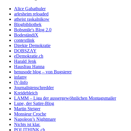
Alice Gabathuler
arlesheim reloaded
atheist raskalnikow
Blogbibliothek
Bobsmile's Blog 2.0
BodeständiX
contextlink
Direkte Demokratie
DOBSZAY
eDemokratie.ch
Harald Jenk
Hausfrau Hanna
henusode blog – von Bugsierer
infamy
IV-Info
Journalistenschredder
Kreidebleich
LAMM – Liga der aussergewöhnlichen Montagsmailer
Lupe, der Satire-Blog
Martin Steiger
Monsieur Croche
Napoleon’s Nightmare
Nichts ist klar.
POLITHINK.ch