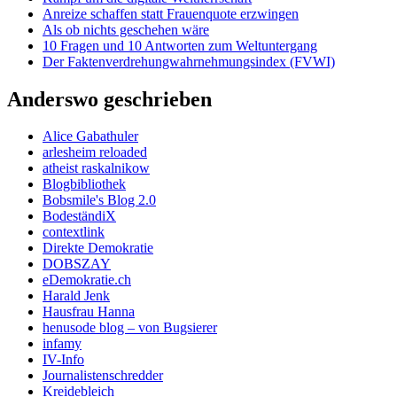
Anreize schaffen statt Frauenquote erzwingen
Als ob nichts geschehen wäre
10 Fragen und 10 Antworten zum Weltuntergang
Der Faktenverdrehungwahrnehmungsindex (FVWI)
Anderswo geschrieben
Alice Gabathuler
arlesheim reloaded
atheist raskalnikow
Blogbibliothek
Bobsmile's Blog 2.0
BodeständiX
contextlink
Direkte Demokratie
DOBSZAY
eDemokratie.ch
Harald Jenk
Hausfrau Hanna
henusode blog – von Bugsierer
infamy
IV-Info
Journalistenschredder
Kreidebleich