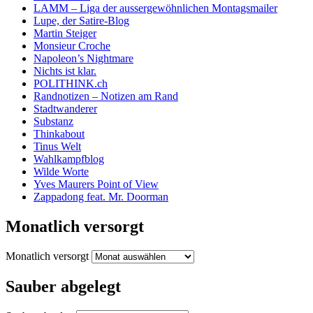
LAMM – Liga der aussergewöhnlichen Montagsmailer
Lupe, der Satire-Blog
Martin Steiger
Monsieur Croche
Napoleon’s Nightmare
Nichts ist klar.
POLITHINK.ch
Randnotizen – Notizen am Rand
Stadtwanderer
Substanz
Thinkabout
Tinus Welt
Wahlkampfblog
Wilde Worte
Yves Maurers Point of View
Zappadong feat. Mr. Doorman
Monatlich versorgt
Monatlich versorgt
Sauber abgelegt