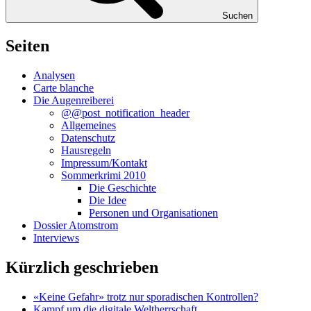
Suchen
Seiten
Analysen
Carte blanche
Die Augenreiberei
@@post_notification_header
Allgemeines
Datenschutz
Hausregeln
Impressum/Kontakt
Sommerkrimi 2010
Die Geschichte
Die Idee
Personen und Organisationen
Dossier Atomstrom
Interviews
Kürzlich geschrieben
«Keine Gefahr» trotz nur sporadischen Kontrollen?
Kampf um die digitale Weltherrschaft