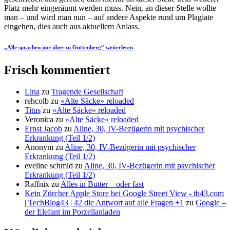
Platz mehr eingeräumt werden muss. Nein, an dieser Stelle wollte
man – und wird man nun – auf andere Aspekte rund um Plagiate
eingehen, dies auch aus aktuellem Anlass.
„Alle sprachen nur über zu Guttenberg“
weiterlesen
Frisch kommentiert
Lina
zu
Tragende Gesellschaft
rehcolb
zu
«Alte Säcke» reloaded
Titus
zu
«Alte Säcke» reloaded
Veronica
zu
«Alte Säcke» reloaded
Ernst Jacob
zu
Aline, 30, IV-Bezügerin mit psychischer
Erkrankung (Teil 1/2)
Anonym
zu
Aline, 30, IV-Bezügerin mit psychischer
Erkrankung (Teil 1/2)
eveline schmid
zu
Aline, 30, IV-Bezügerin mit psychischer
Erkrankung (Teil 1/2)
Raffnix
zu
Alles in Butter – oder fast
Kein Zürcher Apple Store bei Google Street View - tb43.com
| TechBlog43 | 42 die Antwort auf alle Fragen +1
zu
Google –
der Elefant im Porzellanladen