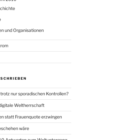
chichte
e
n und Organisationen
trom
ESCHRIEBEN
trotz nur sporadischen Kontrollen?
igitale Weltherrschaft
en statt Frauenquote erzwingen
geschehen wäre
 10 Antworten zum Weltuntergang