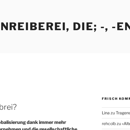
REIBEREI, DIE; -, -E
FRISCH KOM
sbrei?
Lina
zu
Tragend
lobalisierung dank immer mehr
rehcolb
zu
«Alt
ernehmen und die gesellschaftliche