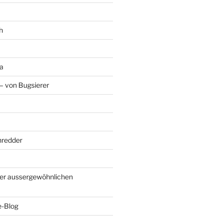
h
a
– von Bugsierer
hredder
er aussergewöhnlichen
e-Blog