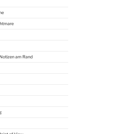
he
ghtmare
 Notizen am Rand
g