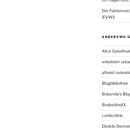
Der Faktenve
(FVWI)
ANDERSWO G
Alice Gabathul
arlesheim relo
atheist raskal
Blogbibliothek
Bobsmile's Blo
BodeständiX
contextlink
Direkte Demok