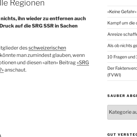
lle Regionen
«Keine Gefahr» 
 nichts, ihn wieder zu entfernen auch
Kampf um die d
n Druck auf die SRG SSR in Sachen
Anreize schaff
Als ob nichts 
itglieder des
schweizerischen
s könnte man zumindest glauben, wenn
10 Fragen und
otionen und diesen «alten» Beitrag
«SRG
Der Faktenve
?»
anschaut.
(FVWI)
SAUBER ABG
Sauber
abgelegt
)
GUT VERSTE