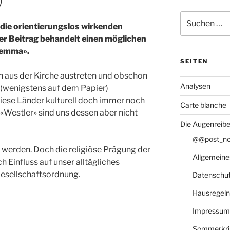
Suche
die orientierungslos wirkenden
nach:
er Beitrag behandelt einen möglichen
lemma».
SEITEN
aus der Kirche austreten und obschon
Analysen
 (wenigstens auf dem Papier)
 diese Länder kulturell doch immer noch
Carte blanche
«Westler» sind uns dessen aber nicht
Die Augenreibe
@@post_not
rs werden. Doch die religiöse Prägung der
Allgemeine
h Einfluss auf unser alltägliches
Gesellschaftsordnung.
Datenschu
Hausregeln
Impressum
Sommerkri