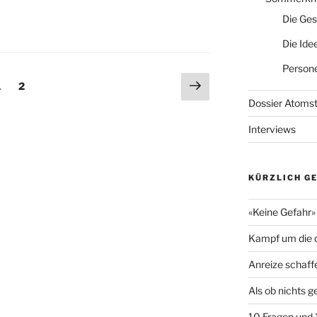
Die Ges
Die Ide
Persone
ng
Nächste
Seite
Seite
1
2
Seite
Dossier Atoms
Interviews
KÜRZLICH G
«Keine Gefahr» 
Kampf um die d
Anreize schaff
Als ob nichts 
10 Fragen und