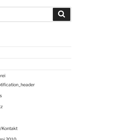
Suchen
rei
ification_header
s
tz
/Kontakt
mi 2010