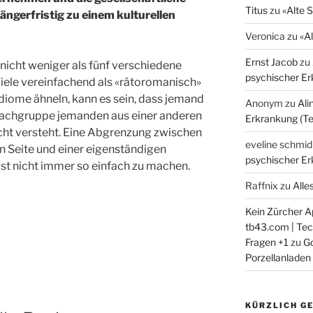
Titus
zu
«Alte 
längerfristig zu einem kulturellen
Veronica
zu
«A
Ernst Jacob
zu
nicht weniger als fünf verschiedene
psychischer Erk
iele vereinfachend als «rätoromanisch»
diome ähneln, kann es sein, dass jemand
Anonym
zu
Ali
rachgruppe jemanden aus einer anderen
Erkrankung (Tei
ht versteht. Eine Abgrenzung zwischen
eveline schmid
en Seite und einer eigenständigen
psychischer Erk
ist nicht immer so einfach zu machen.
Raffnix
zu
Alle
Kein Zürcher Ap
tb43.com | Tech
Fragen +1
zu
Go
Porzellanladen
KÜRZLICH G