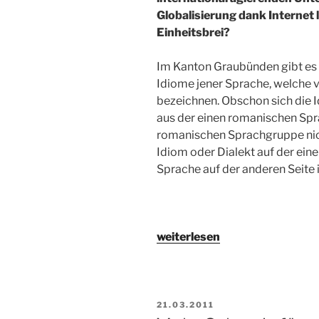
Globalisierung dank Internet 
Einheitsbrei?
Im Kanton Graubünden gibt es 
Idiome jener Sprache, welche v
bezeichnen. Obschon sich die I
aus der einen romanischen Sp
romanischen Sprachgruppe nic
Idiom oder Dialekt auf der ein
Sprache auf der anderen Seite 
„Kultureller
weiterlesen
Einheitsbrei?“
VERÖFFENTLICHT
21.03.2011
AM