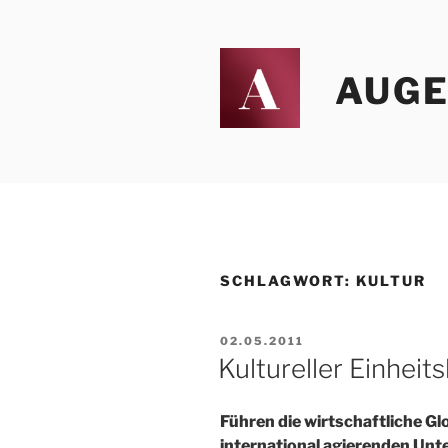
Zum
Inhalt
springen
AUGEN
SCHLAGWORT:
KULTUR
VERÖFFENTLICHT
02.05.2011
AM
Kultureller Einheit
Führen die wirtschaftliche G
international agierenden Unt