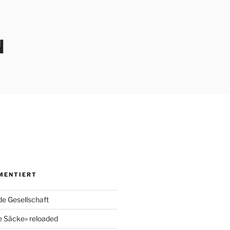
N
MENTIERT
e Gesellschaft
e Säcke» reloaded