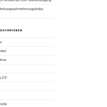
rdrehungwahrnehmungsindex
ESCHRIEBEN
er
aded
nikow
g 2.0
ratie