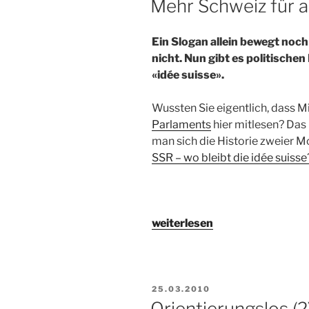
Mehr Schweiz für a
Ein Slogan allein bewegt noch
nicht. Nun gibt es politische
«idée suisse».
Wussten Sie eigentlich, dass M
Parlaments
hier mitlesen? Da
man sich die Historie zweier M
SSR – wo bleibt die idée suisse
„Mehr
weiterlesen
Schweiz
für
alle
Regionen“
VERÖFFENTLICHT
25.03.2010
AM
Orientierungslos (2