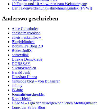
10 Fragen und 10 Antworten zum Weltuntergang
Der Faktenverdrehungwahrnehmungsindex (FVWI)
Anderswo geschrieben
Alice Gabathuler
arlesheim reloaded
atheist raskalnikow
Blogbibliothek
Bobsmile's Blog 2.0
BodeständiX
contextlink
Direkte Demokratie
DOBSZAY
eDemokratie.ch
Harald Jenk
Hausfrau Hanna
henusode blog – von Bugsierer
infamy
IV-Info
Journalistenschredder
Kreidebleich
LAMM – Liga der aussergewöhnlichen Montagsmailer
Lupe, der Satire-Blog