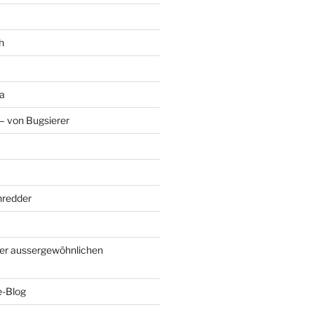
h
a
– von Bugsierer
hredder
er aussergewöhnlichen
e-Blog