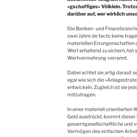
«gschaffiges» Völklein. Tro
darüber auf, wer wirklich uns
Die Banken- und Finanzbranche 
zwei Jahre de facto keine trage
materiellen Errungenschaften 
Wert erhaltend zu sichern, hat 
Wertvermehrung verrannt.
Dabei achtet sie artig darauf, s
egal wie sich die «Anlagestra
entwickeln. Zugleich ist sie jed
mitzutragen.
In einer materiell orientierten 
Geld ausdrückt, kommt dieser
gesamtgesellschaftliche und vo
Vermögen des einfachen Arbeit