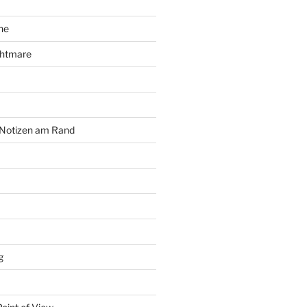
he
ghtmare
 Notizen am Rand
g