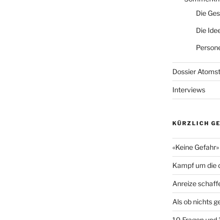
Die Ges
Die Ide
Persone
Dossier Atoms
Interviews
KÜRZLICH G
«Keine Gefahr» 
Kampf um die d
Anreize schaff
Als ob nichts 
10 Fragen und