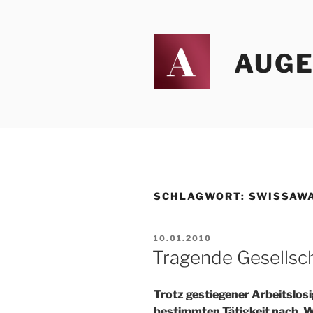
Zum
Inhalt
springen
AUGEN
SCHLAGWORT:
SWISSAW
VERÖFFENTLICHT
10.01.2010
AM
Tragende Gesellsc
Trotz gestiegener Arbeitslosi
bestimmten Tätigkeit nach. W