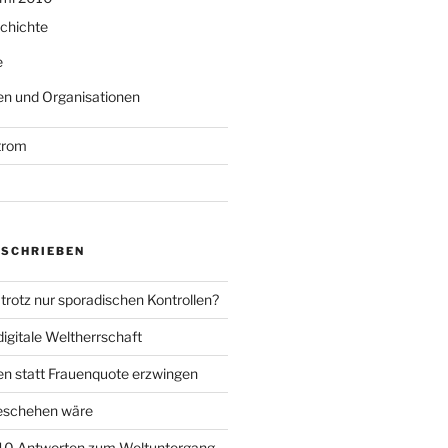
chichte
e
n und Organisationen
trom
ESCHRIEBEN
trotz nur sporadischen Kontrollen?
igitale Weltherrschaft
en statt Frauenquote erzwingen
geschehen wäre
 10 Antworten zum Weltuntergang