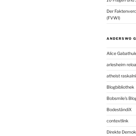
Der Faktenve
(FVWI)
ANDERSWO G
Alice Gabathul
arlesheim relo
atheist raskal
Blogbibliothek
Bobsmile's Blo
BodeständiX
contextlink
Direkte Demok