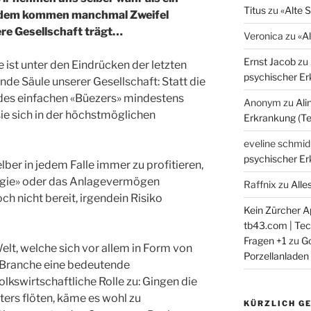
Titus
zu
«Alte 
tzdem kommen manchmal Zweifel
ere Gesellschaft trägt…
Veronica
zu
«A
Ernst Jacob
zu
ist unter den Eindrücken der letzten
psychischer Erk
nde Säule unserer Gesellschaft: Statt die
des einfachen «Büezers» mindestens
Anonym
zu
Ali
sie sich in der höchstmöglichen
Erkrankung (Tei
eveline schmid
psychischer Erk
elber in jedem Falle immer zu profitieren,
tegie» oder das Anlagevermögen
Raffnix
zu
Alle
och nicht bereit, irgendein Risiko
Kein Zürcher Ap
tb43.com | Tech
Fragen +1
zu
Go
Welt, welche sich vor allem in Form von
Porzellanladen
 Branche eine bedeutende
lkswirtschaftliche Rolle zu: Gingen die
ers flöten, käme es wohl zu
KÜRZLICH G