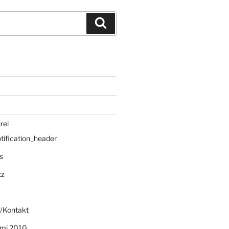
Suchen
rei
ification_header
s
tz
/Kontakt
mi 2010