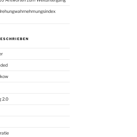
rdrehungwahrnehmungsindex
ESCHRIEBEN
er
aded
nikow
g 2.0
ratie