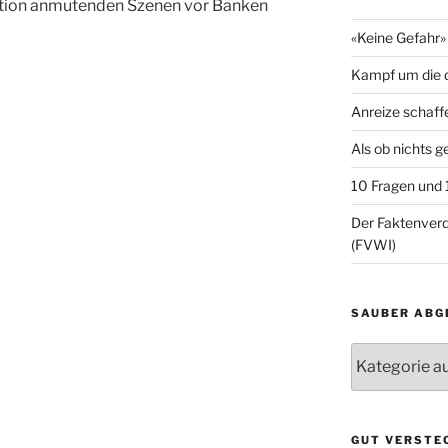
ution anmutenden Szenen vor Banken
«Keine Gefahr» 
Kampf um die d
Anreize schaff
Als ob nichts 
10 Fragen und
Der Faktenve
(FVWI)
SAUBER ABG
Sauber
abgelegt
GUT VERSTE