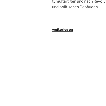
tumultartigen und nach Revol
und politischen Gebäuden…
„Tragende
weiterlesen
Gesellschaft“