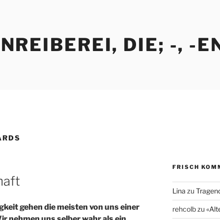
REIBEREI, DIE; -, -E
ARDS
FRISCH KOM
haft
Lina
zu
Tragend
gkeit gehen die meisten von uns einer
rehcolb
zu
«Alt
ir nehmen uns selber wahr als ein