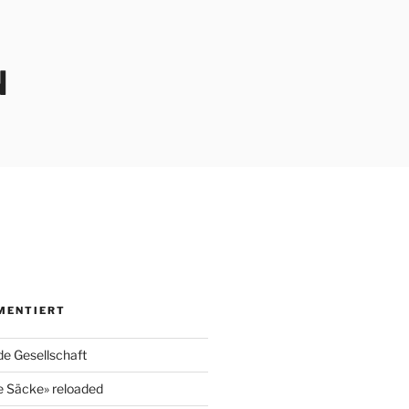
N
MENTIERT
e Gesellschaft
e Säcke» reloaded