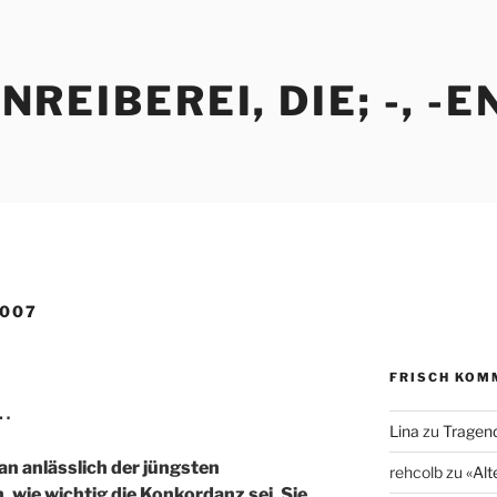
REIBEREI, DIE; -, -E
007
FRISCH KOM
…
Lina
zu
Tragend
an anlässlich der jüngsten
rehcolb
zu
«Alt
 wie wichtig die Konkordanz sei. Sie