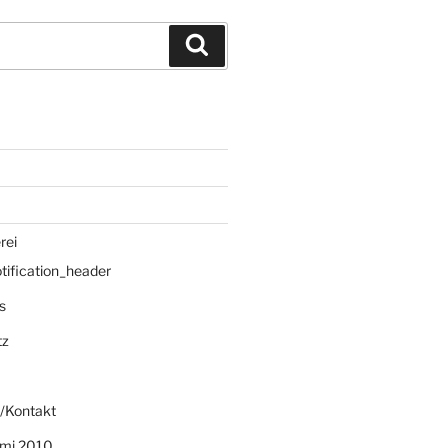
Suchen
rei
ification_header
s
tz
/Kontakt
mi 2010