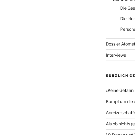
Die Ges
Die Ide
Persone
Dossier Atoms
Interviews
KÜRZLICH G
«Keine Gefahr» 
Kampf um die d
Anreize schaff
Als ob nichts 
10 Fragen und