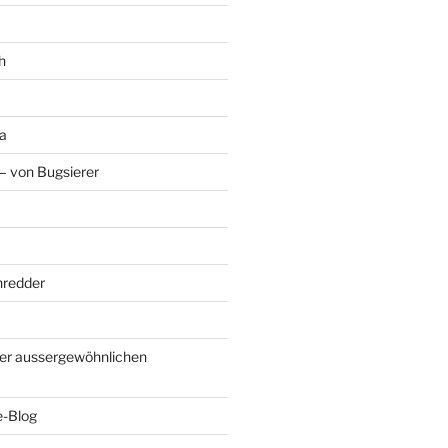
h
a
– von Bugsierer
hredder
er aussergewöhnlichen
e-Blog