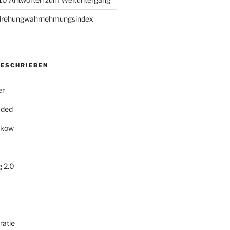
rdrehungwahrnehmungsindex
ESCHRIEBEN
er
aded
nikow
g 2.0
ratie