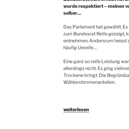
wurde respektiert – meinen v
selber…
Das Parlament hat gewählt. Es 
zum Bundesrat Reife gezeigt, 
entnehmen. Andersrum heisst d
häufig Unreife…
Eine ganz so reife Leistung wa
allerdings nicht. Es ging vielm
Trockene bringt. Die Begründung
Wählerstimmenanteilen.
„Konkordanz
weiterlesen
heisst…“