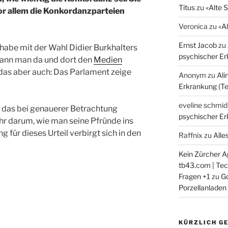
Titus
zu
«Alte 
or allem die Konkordanzparteien
Veronica
zu
«A
Ernst Jacob
zu
habe mit der Wahl Didier Burkhalters
psychischer Erk
kann man da und dort den
Medien
as aber auch: Das Parlament zeige
Anonym
zu
Ali
Erkrankung (Tei
eveline schmid
r das bei genauerer Betrachtung
psychischer Erk
ehr darum, wie man seine Pfründe ins
 für dieses Urteil verbirgt sich in den
Raffnix
zu
Alle
Kein Zürcher Ap
tb43.com | Tech
Fragen +1
zu
Go
Porzellanladen
KÜRZLICH G