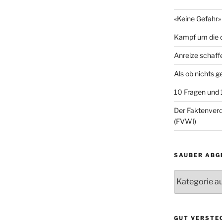
«Keine Gefahr» 
Kampf um die d
Anreize schaff
Als ob nichts 
10 Fragen und
Der Faktenve
(FVWI)
SAUBER ABG
Sauber
abgelegt
GUT VERSTE