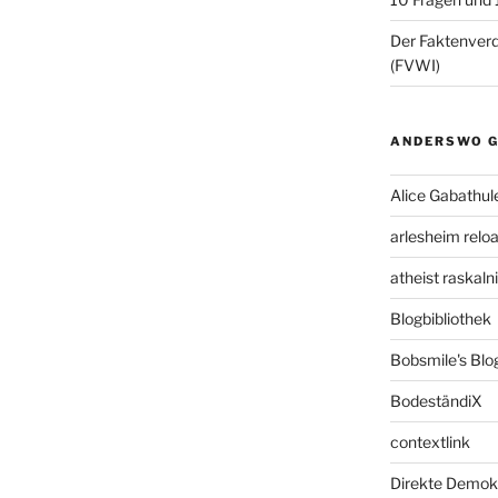
Der Faktenve
(FVWI)
ANDERSWO G
Alice Gabathul
arlesheim relo
atheist raskal
Blogbibliothek
Bobsmile's Blo
BodeständiX
contextlink
Direkte Demok