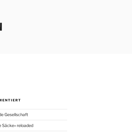
N
MENTIERT
e Gesellschaft
e Säcke» reloaded