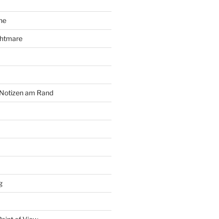
he
ghtmare
 Notizen am Rand
g