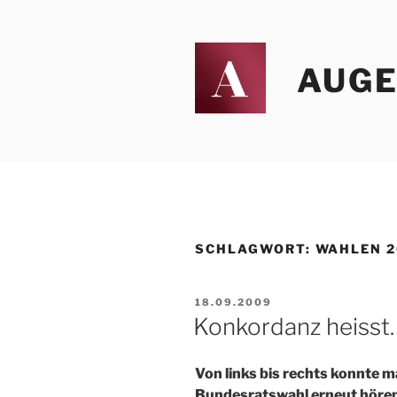
Zum
Inhalt
springen
AUGEN
SCHLAGWORT:
WAHLEN 2
VERÖFFENTLICHT
18.09.2009
AM
Konkordanz heisst
Von links bis rechts konnte m
Bundesratswahl erneut hören,