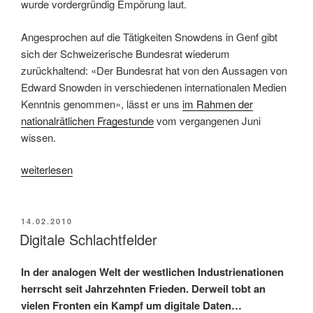
wurde vordergründig Empörung laut.
Angesprochen auf die Tätigkeiten Snowdens in Genf gibt
sich der Schweizerische Bundesrat wiederum
zurückhaltend: «Der Bundesrat hat von den Aussagen von
Edward Snowden in verschiedenen internationalen Medien
Kenntnis genommen», lässt er uns
im Rahmen der
nationalrätlichen Fragestunde
vom vergangenen Juni
wissen.
„Kampf
weiterlesen
um
die
digitale
VERÖFFENTLICHT
14.02.2010
AM
Digitale Schlachtfelder
Weltherrschaft“
In der analogen Welt der westlichen Industrienationen
herrscht seit Jahrzehnten Frieden. Derweil tobt an
vielen Fronten ein Kampf um digitale Daten…