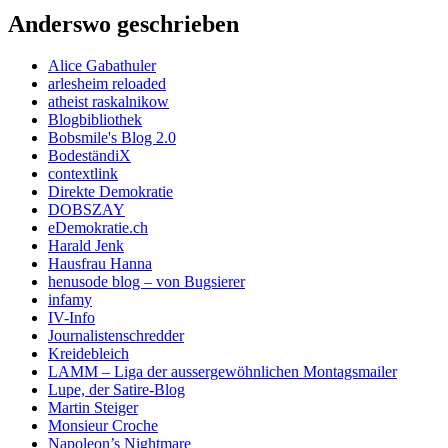
Anderswo geschrieben
Alice Gabathuler
arlesheim reloaded
atheist raskalnikow
Blogbibliothek
Bobsmile's Blog 2.0
BodeständiX
contextlink
Direkte Demokratie
DOBSZAY
eDemokratie.ch
Harald Jenk
Hausfrau Hanna
henusode blog – von Bugsierer
infamy
IV-Info
Journalistenschredder
Kreidebleich
LAMM – Liga der aussergewöhnlichen Montagsmailer
Lupe, der Satire-Blog
Martin Steiger
Monsieur Croche
Napoleon’s Nightmare