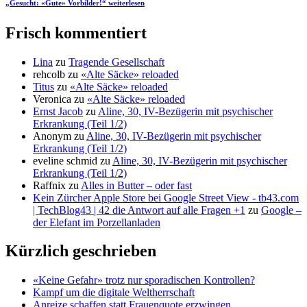
„Gesucht: «Gute» Vorbilder!“
weiterlesen
Frisch kommentiert
Lina
zu
Tragende Gesellschaft
rehcolb
zu
«Alte Säcke» reloaded
Titus
zu
«Alte Säcke» reloaded
Veronica
zu
«Alte Säcke» reloaded
Ernst Jacob
zu
Aline, 30, IV-Bezügerin mit psychischer
Erkrankung (Teil 1/2)
Anonym
zu
Aline, 30, IV-Bezügerin mit psychischer
Erkrankung (Teil 1/2)
eveline schmid
zu
Aline, 30, IV-Bezügerin mit psychischer
Erkrankung (Teil 1/2)
Raffnix
zu
Alles in Butter – oder fast
Kein Zürcher Apple Store bei Google Street View - tb43.com
| TechBlog43 | 42 die Antwort auf alle Fragen +1
zu
Google –
der Elefant im Porzellanladen
Kürzlich geschrieben
«Keine Gefahr» trotz nur sporadischen Kontrollen?
Kampf um die digitale Weltherrschaft
Anreize schaffen statt Frauenquote erzwingen