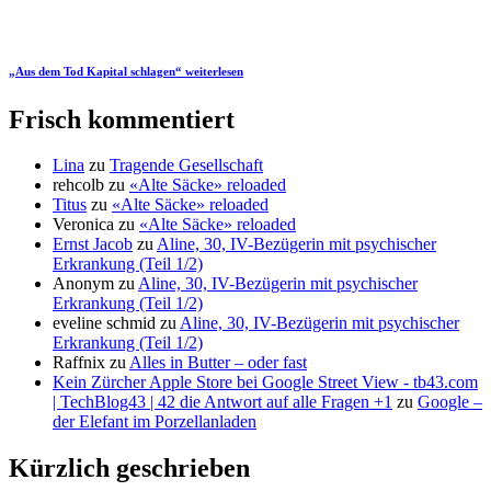
„Aus dem Tod Kapital schlagen“
weiterlesen
Frisch kommentiert
Lina
zu
Tragende Gesellschaft
rehcolb
zu
«Alte Säcke» reloaded
Titus
zu
«Alte Säcke» reloaded
Veronica
zu
«Alte Säcke» reloaded
Ernst Jacob
zu
Aline, 30, IV-Bezügerin mit psychischer
Erkrankung (Teil 1/2)
Anonym
zu
Aline, 30, IV-Bezügerin mit psychischer
Erkrankung (Teil 1/2)
eveline schmid
zu
Aline, 30, IV-Bezügerin mit psychischer
Erkrankung (Teil 1/2)
Raffnix
zu
Alles in Butter – oder fast
Kein Zürcher Apple Store bei Google Street View - tb43.com
| TechBlog43 | 42 die Antwort auf alle Fragen +1
zu
Google –
der Elefant im Porzellanladen
Kürzlich geschrieben