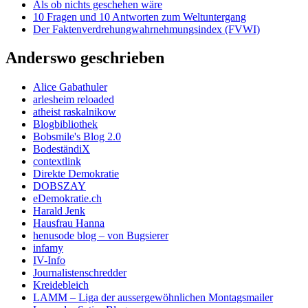
Als ob nichts geschehen wäre
10 Fragen und 10 Antworten zum Weltuntergang
Der Faktenverdrehungwahrnehmungsindex (FVWI)
Anderswo geschrieben
Alice Gabathuler
arlesheim reloaded
atheist raskalnikow
Blogbibliothek
Bobsmile's Blog 2.0
BodeständiX
contextlink
Direkte Demokratie
DOBSZAY
eDemokratie.ch
Harald Jenk
Hausfrau Hanna
henusode blog – von Bugsierer
infamy
IV-Info
Journalistenschredder
Kreidebleich
LAMM – Liga der aussergewöhnlichen Montagsmailer