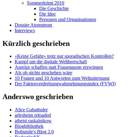
Sommerkrimi 2010
Die Geschichte
Die Idee
Personen und Organisationen
Dossier Atomstrom
Interviews
Kürzlich geschrieben
«Keine Gefahr» trotz nur sporadischen Kontrollen?
Kampf um die digitale Weltherrschaft
Anreize schaffen statt Frauenquote erzwingen
Als ob nichts geschehen wäre
10 Fragen und 10 Antworten zum Weltuntergang
Der Faktenverdrehungwahrnehmungsindex (FVWI)
Anderswo geschrieben
Alice Gabathuler
arlesheim reloaded
atheist raskalnikow
Blogbibliothek
Bobsmile's Blog 2.0