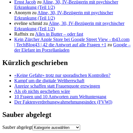
Ernst Jacob
zu
Aline, 30, IV-Bezügerin mit psychischer
Erkrankung (Teil 1/2)
Anonym
zu
Aline, 30, IV-Bezügerin mit psychischer
Erkrankung (Teil 1/2)
eveline schmid
zu
Aline, 30, IV-Bezügerin mit psychischer
Erkrankung (Teil 1/2)
Raffnix
zu
Alles in Butter – oder fast
Kein Zürcher Apple Store bei Google Street View - tb43.com
| TechBlog43 | 42 die Antwort auf alle Fragen +1
zu
Google –
der Elefant im Porzellanladen
Kürzlich geschrieben
«Keine Gefahr» trotz nur sporadischen Kontrollen?
Kampf um die digitale Weltherrschaft
Anreize schaffen statt Frauenquote erzwingen
Als ob nichts geschehen wäre
10 Fragen und 10 Antworten zum Weltuntergang
Der Faktenverdrehungwahrnehmungsindex (FVWI)
Sauber abgelegt
Sauber abgelegt