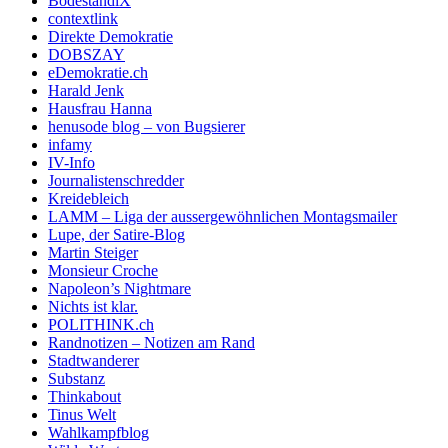
BodeständiX
contextlink
Direkte Demokratie
DOBSZAY
eDemokratie.ch
Harald Jenk
Hausfrau Hanna
henusode blog – von Bugsierer
infamy
IV-Info
Journalistenschredder
Kreidebleich
LAMM – Liga der aussergewöhnlichen Montagsmailer
Lupe, der Satire-Blog
Martin Steiger
Monsieur Croche
Napoleon’s Nightmare
Nichts ist klar.
POLITHINK.ch
Randnotizen – Notizen am Rand
Stadtwanderer
Substanz
Thinkabout
Tinus Welt
Wahlkampfblog