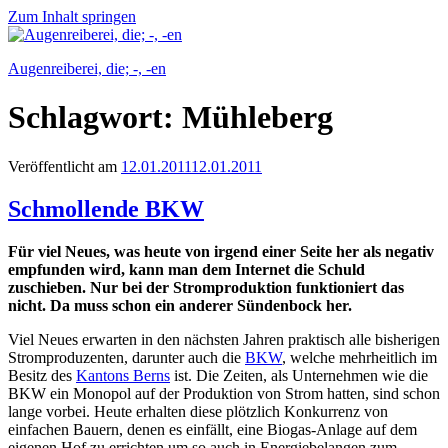
Zum Inhalt springen
Augenreiberei, die; -, -en
Schlagwort:
Mühleberg
Veröffentlicht am
12.01.2011
12.01.2011
Schmollende BKW
Für viel Neues, was heute von irgend einer Seite her als negativ
empfunden wird, kann man dem Internet die Schuld
zuschieben. Nur bei der Stromproduktion funktioniert das
nicht. Da muss schon ein anderer Sündenbock her.
Viel Neues erwarten in den nächsten Jahren praktisch alle bisherigen
Stromproduzenten, darunter auch die
BKW
, welche mehrheitlich im
Besitz des
Kantons Berns
ist. Die Zeiten, als Unternehmen wie die
BKW ein Monopol auf der Produktion von Strom hatten, sind schon
lange vorbei. Heute erhalten diese plötzlich Konkurrenz von
einfachen Bauern, denen es einfällt, eine Biogas-Anlage auf dem
eigenen Hof zu errichten um so auch in Energiebelangen zum