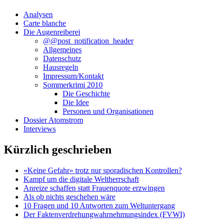
Analysen
Carte blanche
Die Augenreiberei
@@post_notification_header
Allgemeines
Datenschutz
Hausregeln
Impressum/Kontakt
Sommerkrimi 2010
Die Geschichte
Die Idee
Personen und Organisationen
Dossier Atomstrom
Interviews
Kürzlich geschrieben
«Keine Gefahr» trotz nur sporadischen Kontrollen?
Kampf um die digitale Weltherrschaft
Anreize schaffen statt Frauenquote erzwingen
Als ob nichts geschehen wäre
10 Fragen und 10 Antworten zum Weltuntergang
Der Faktenverdrehungwahrnehmungsindex (FVWI)