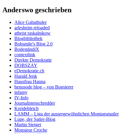
Anderswo geschrieben
Alice Gabathuler
arlesheim reloaded
atheist raskalnikow
Blogbibliothek
Bobsmile's Blog 2.0
BodeständiX
contextlink
Direkte Demokratie
DOBSZAY
eDemokratie.ch
Harald Jenk
Hausfrau Hanna
henusode blog – von Bugsierer
infamy
IV-Info
Journalistenschredder
Kreidebleich
LAMM – Liga der aussergewöhnlichen Montagsmailer
Lupe, der Satire-Blog
Martin Steiger
Monsieur Croche