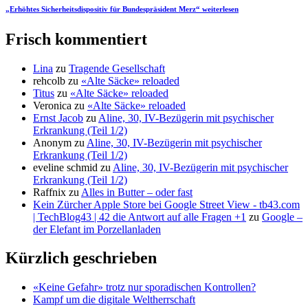
„Erhöhtes Sicherheitsdispositiv für Bundespräsident Merz“
weiterlesen
Frisch kommentiert
Lina
zu
Tragende Gesellschaft
rehcolb
zu
«Alte Säcke» reloaded
Titus
zu
«Alte Säcke» reloaded
Veronica
zu
«Alte Säcke» reloaded
Ernst Jacob
zu
Aline, 30, IV-Bezügerin mit psychischer
Erkrankung (Teil 1/2)
Anonym
zu
Aline, 30, IV-Bezügerin mit psychischer
Erkrankung (Teil 1/2)
eveline schmid
zu
Aline, 30, IV-Bezügerin mit psychischer
Erkrankung (Teil 1/2)
Raffnix
zu
Alles in Butter – oder fast
Kein Zürcher Apple Store bei Google Street View - tb43.com
| TechBlog43 | 42 die Antwort auf alle Fragen +1
zu
Google –
der Elefant im Porzellanladen
Kürzlich geschrieben
«Keine Gefahr» trotz nur sporadischen Kontrollen?
Kampf um die digitale Weltherrschaft