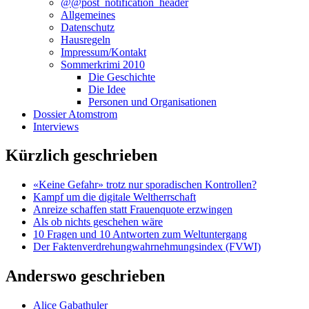
@@post_notification_header
Allgemeines
Datenschutz
Hausregeln
Impressum/Kontakt
Sommerkrimi 2010
Die Geschichte
Die Idee
Personen und Organisationen
Dossier Atomstrom
Interviews
Kürzlich geschrieben
«Keine Gefahr» trotz nur sporadischen Kontrollen?
Kampf um die digitale Weltherrschaft
Anreize schaffen statt Frauenquote erzwingen
Als ob nichts geschehen wäre
10 Fragen und 10 Antworten zum Weltuntergang
Der Faktenverdrehungwahrnehmungsindex (FVWI)
Anderswo geschrieben
Alice Gabathuler