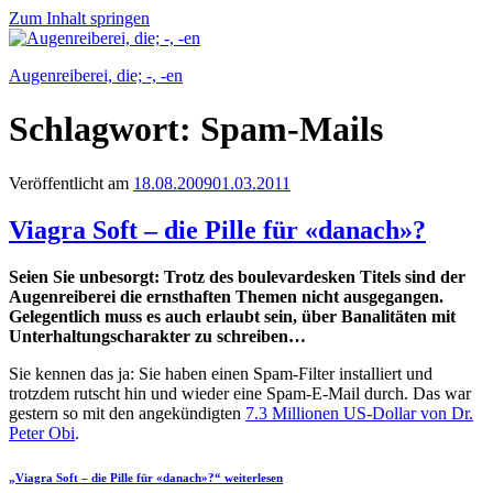
Zum Inhalt springen
Augenreiberei, die; -, -en
Schlagwort:
Spam-Mails
Veröffentlicht am
18.08.2009
01.03.2011
Viagra Soft – die Pille für «danach»?
Seien Sie unbesorgt: Trotz des boulevardesken Titels sind der
Augenreiberei die ernsthaften Themen nicht ausgegangen.
Gelegentlich muss es auch erlaubt sein, über Banalitäten mit
Unterhaltungscharakter zu schreiben…
Sie kennen das ja: Sie haben einen Spam-Filter installiert und
trotzdem rutscht hin und wieder eine Spam-E-Mail durch. Das war
gestern so mit den angekündigten
7.3 Millionen US-Dollar von Dr.
Peter Obi
.
„Viagra Soft – die Pille für «danach»?“
weiterlesen