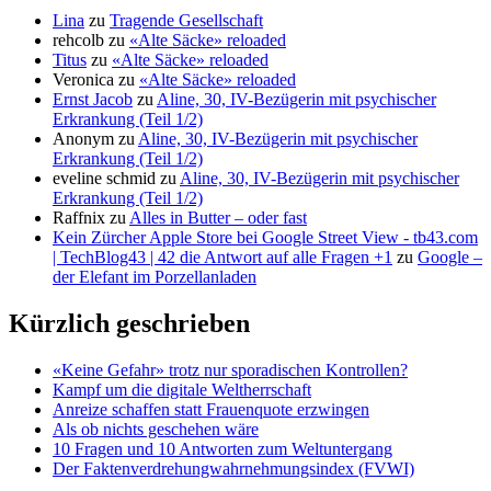
Lina
zu
Tragende Gesellschaft
rehcolb
zu
«Alte Säcke» reloaded
Titus
zu
«Alte Säcke» reloaded
Veronica
zu
«Alte Säcke» reloaded
Ernst Jacob
zu
Aline, 30, IV-Bezügerin mit psychischer
Erkrankung (Teil 1/2)
Anonym
zu
Aline, 30, IV-Bezügerin mit psychischer
Erkrankung (Teil 1/2)
eveline schmid
zu
Aline, 30, IV-Bezügerin mit psychischer
Erkrankung (Teil 1/2)
Raffnix
zu
Alles in Butter – oder fast
Kein Zürcher Apple Store bei Google Street View - tb43.com
| TechBlog43 | 42 die Antwort auf alle Fragen +1
zu
Google –
der Elefant im Porzellanladen
Kürzlich geschrieben
«Keine Gefahr» trotz nur sporadischen Kontrollen?
Kampf um die digitale Weltherrschaft
Anreize schaffen statt Frauenquote erzwingen
Als ob nichts geschehen wäre
10 Fragen und 10 Antworten zum Weltuntergang
Der Faktenverdrehungwahrnehmungsindex (FVWI)