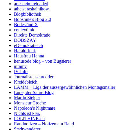
arlesheim reloaded
atheist raskalnikow
Blogbibliothek
Bobsmile's Blog 2.0
BodeständiX
contextlink
Direkte Demokratie
DOBSZAY
eDemokratie.ch
Harald Jenk
Hausfrau Hanna
henusode blog – von Bugsierer
infamy
IV-Info
Journalistenschredder
Kreidebleich
LAMM – Liga der aussergewöhnlichen Montagsmailer
Lupe, der Satire-Blog
Martin Steiger
Monsieur Croche
Napoleon’s Nightmare
Nichts ist klar.
POLITHINK.ch
Randnotizen – Notizen am Rand
Stadtwanderer