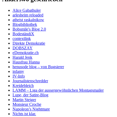
Alice Gabathuler
arlesheim reloaded
atheist raskalnikow
Blogbibliothek
Bobsmile's Blog 2.0
BodeständiX
contextlink
Direkte Demokratie
DOBSZAY
eDemokratie.ch
Harald Jenk
Hausfrau Hanna
henusode blog – von Bugsierer
infamy
IV-Info
Journalistenschredder
Kreidebleich
LAMM – Liga der aussergewöhnlichen Montagsmailer
Lupe, der Satire-Blog
Martin Steiger
Monsieur Croche
Napoleon’s Nightmare
Nichts ist klar.