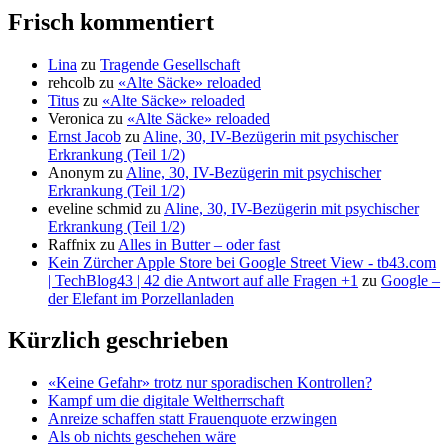
Frisch kommentiert
Lina
zu
Tragende Gesellschaft
rehcolb
zu
«Alte Säcke» reloaded
Titus
zu
«Alte Säcke» reloaded
Veronica
zu
«Alte Säcke» reloaded
Ernst Jacob
zu
Aline, 30, IV-Bezügerin mit psychischer
Erkrankung (Teil 1/2)
Anonym
zu
Aline, 30, IV-Bezügerin mit psychischer
Erkrankung (Teil 1/2)
eveline schmid
zu
Aline, 30, IV-Bezügerin mit psychischer
Erkrankung (Teil 1/2)
Raffnix
zu
Alles in Butter – oder fast
Kein Zürcher Apple Store bei Google Street View - tb43.com
| TechBlog43 | 42 die Antwort auf alle Fragen +1
zu
Google –
der Elefant im Porzellanladen
Kürzlich geschrieben
«Keine Gefahr» trotz nur sporadischen Kontrollen?
Kampf um die digitale Weltherrschaft
Anreize schaffen statt Frauenquote erzwingen
Als ob nichts geschehen wäre