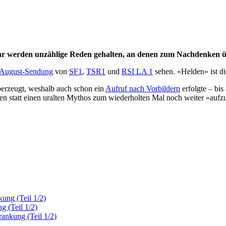
Jahr werden unzählige Reden gehalten, an denen zum Nachdenken üb
 August-Sendung
von
SF1
,
TSR1
und
RSI LA 1
sehen. «Helden» ist d
berzeugt, weshalb auch schon ein
Aufruf nach Vorbildern
erfolgte – bi
nnen statt einen uralten Mythos zum wiederholten Mal noch weiter «a
kung (Teil 1/2)
g (Teil 1/2)
rankung (Teil 1/2)