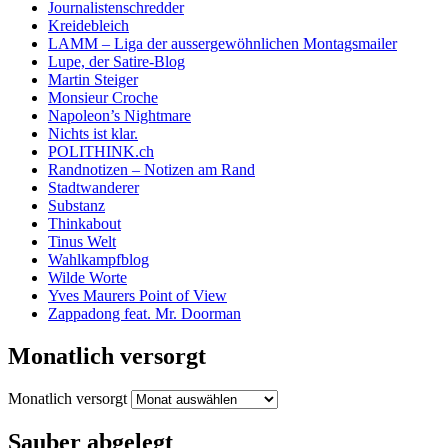
Journalistenschredder
Kreidebleich
LAMM – Liga der aussergewöhnlichen Montagsmailer
Lupe, der Satire-Blog
Martin Steiger
Monsieur Croche
Napoleon’s Nightmare
Nichts ist klar.
POLITHINK.ch
Randnotizen – Notizen am Rand
Stadtwanderer
Substanz
Thinkabout
Tinus Welt
Wahlkampfblog
Wilde Worte
Yves Maurers Point of View
Zappadong feat. Mr. Doorman
Monatlich versorgt
Monatlich versorgt
Sauber abgelegt