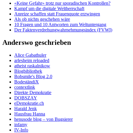
«Keine Gefahr» trotz nur sporadischen Kontrollen?
Kampf um die digitale Weltherrschaft
Anreize schaffen statt Frauenquote erzwingen
Als ob nichts geschehen wäre
10 Fragen und 10 Antworten zum Weltuntergang
Der Faktenverdrehungwahrnehmungsindex (FVWI)
Anderswo geschrieben
Alice Gabathuler
arlesheim reloaded
atheist raskalnikow
Blogbibliothek
Bobsmile's Blog 2.0
BodeständiX
contextlink
Direkte Demokratie
DOBSZAY
eDemokratie.ch
Harald Jenk
Hausfrau Hanna
henusode blog – von Bugsierer
infamy
IV-Info