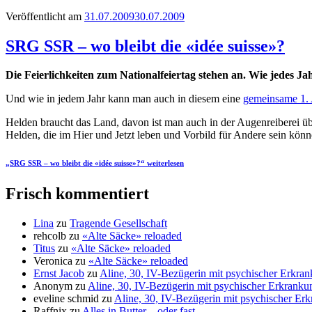
Veröffentlicht am
31.07.2009
30.07.2009
SRG SSR – wo bleibt die «idée suisse»?
Die Feierlichkeiten zum Nationalfeiertag stehen an. Wie jedes 
Und wie in jedem Jahr kann man auch in diesem eine
gemeinsame 1.
Helden braucht das Land, davon ist man auch in der Augenreiberei ü
Helden, die im Hier und Jetzt leben und Vorbild für Andere sein kö
„SRG SSR – wo bleibt die «idée suisse»?“
weiterlesen
Frisch kommentiert
Lina
zu
Tragende Gesellschaft
rehcolb
zu
«Alte Säcke» reloaded
Titus
zu
«Alte Säcke» reloaded
Veronica
zu
«Alte Säcke» reloaded
Ernst Jacob
zu
Aline, 30, IV-Bezügerin mit psychischer Erkran
Anonym
zu
Aline, 30, IV-Bezügerin mit psychischer Erkrankun
eveline schmid
zu
Aline, 30, IV-Bezügerin mit psychischer Erk
Raffnix
zu
Alles in Butter – oder fast