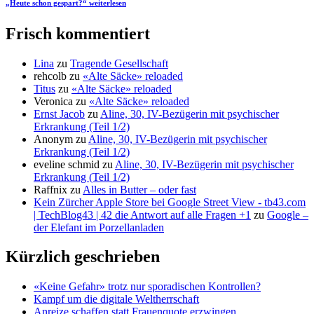
„Heute schon gespart?“
weiterlesen
Frisch kommentiert
Lina
zu
Tragende Gesellschaft
rehcolb
zu
«Alte Säcke» reloaded
Titus
zu
«Alte Säcke» reloaded
Veronica
zu
«Alte Säcke» reloaded
Ernst Jacob
zu
Aline, 30, IV-Bezügerin mit psychischer
Erkrankung (Teil 1/2)
Anonym
zu
Aline, 30, IV-Bezügerin mit psychischer
Erkrankung (Teil 1/2)
eveline schmid
zu
Aline, 30, IV-Bezügerin mit psychischer
Erkrankung (Teil 1/2)
Raffnix
zu
Alles in Butter – oder fast
Kein Zürcher Apple Store bei Google Street View - tb43.com
| TechBlog43 | 42 die Antwort auf alle Fragen +1
zu
Google –
der Elefant im Porzellanladen
Kürzlich geschrieben
«Keine Gefahr» trotz nur sporadischen Kontrollen?
Kampf um die digitale Weltherrschaft
Anreize schaffen statt Frauenquote erzwingen