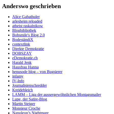
Anderswo geschrieben
Alice Gabathuler
arlesheim reloaded
atheist raskalnikow
Blogbibliothek
Bobsmile's Blog 2.0
BodeständiX
contextlink
Direkte Demokratie
DOBSZAY
eDemokratie.ch
Harald Jenk
Hausfrau Hanna
henusode blog – von Bugsierer
infamy
IV-Info
Journalistenschredder
Kreidebleich
LAMM – Liga der aussergewöhnlichen Montagsmailer
Lupe, der Satire-Blog
Martin Steiger
Monsieur Croche
Napoleon’s Nightmare