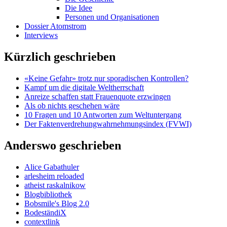
Die Idee
Personen und Organisationen
Dossier Atomstrom
Interviews
Kürzlich geschrieben
«Keine Gefahr» trotz nur sporadischen Kontrollen?
Kampf um die digitale Weltherrschaft
Anreize schaffen statt Frauenquote erzwingen
Als ob nichts geschehen wäre
10 Fragen und 10 Antworten zum Weltuntergang
Der Faktenverdrehungwahrnehmungsindex (FVWI)
Anderswo geschrieben
Alice Gabathuler
arlesheim reloaded
atheist raskalnikow
Blogbibliothek
Bobsmile's Blog 2.0
BodeständiX
contextlink