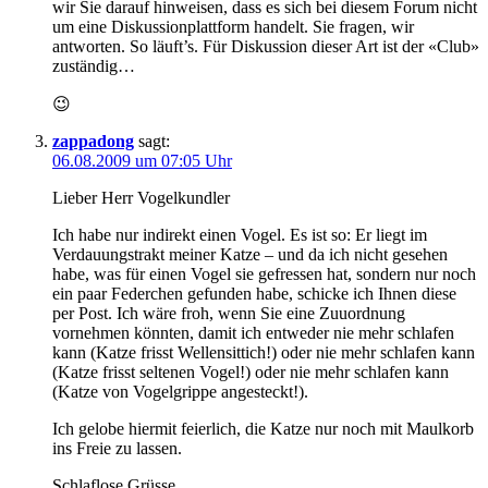
wir Sie darauf hinweisen, dass es sich bei diesem Forum nicht
um eine Diskussionplattform handelt. Sie fragen, wir
antworten. So läuft’s. Für Diskussion dieser Art ist der «Club»
zuständig…
😉
zappadong
sagt:
06.08.2009 um 07:05 Uhr
Lieber Herr Vogelkundler
Ich habe nur indirekt einen Vogel. Es ist so: Er liegt im
Verdauungstrakt meiner Katze – und da ich nicht gesehen
habe, was für einen Vogel sie gefressen hat, sondern nur noch
ein paar Federchen gefunden habe, schicke ich Ihnen diese
per Post. Ich wäre froh, wenn Sie eine Zuuordnung
vornehmen könnten, damit ich entweder nie mehr schlafen
kann (Katze frisst Wellensittich!) oder nie mehr schlafen kann
(Katze frisst seltenen Vogel!) oder nie mehr schlafen kann
(Katze von Vogelgrippe angesteckt!).
Ich gelobe hiermit feierlich, die Katze nur noch mit Maulkorb
ins Freie zu lassen.
Schlaflose Grüsse