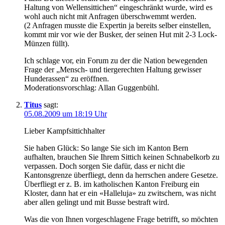
Haltung von Wellensittichen“ eingeschränkt wurde, wird es
wohl auch nicht mit Anfragen überschwemmt werden.
(2 Anfragen musste die Expertin ja bereits selber einstellen,
kommt mir vor wie der Busker, der seinen Hut mit 2-3 Lock-
Münzen füllt).
Ich schlage vor, ein Forum zu der die Nation bewegenden
Frage der „Mensch- und tiergerechten Haltung gewisser
Hunderassen“ zu eröffnen.
Moderationsvorschlag: Allan Guggenbühl.
Titus
sagt:
05.08.2009 um 18:19 Uhr
Lieber Kampfsittichhalter
Sie haben Glück: So lange Sie sich im Kanton Bern
aufhalten, brauchen Sie Ihrem Sittich keinen Schnabelkorb zu
verpassen. Doch sorgen Sie dafür, dass er nicht die
Kantonsgrenze überfliegt, denn da herrschen andere Gesetze.
Überfliegt er z. B. im katholischen Kanton Freiburg ein
Kloster, dann hat er ein «Halleluja» zu zwitschern, was nicht
aber allen gelingt und mit Busse bestraft wird.
Was die von Ihnen vorgeschlagene Frage betrifft, so möchten