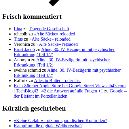
Frisch kommentiert
Lina
zu
Tragende Gesellschaft
rehcolb
zu
«Alte Säcke» reloaded
Titus
zu
«Alte Säcke» reloaded
Veronica
zu
«Alte Säcke» reloaded
Ernst Jacob
zu
Aline, 30, IV-Bezügerin mit psychischer
Erkrankung (Teil 1/2)
Anonym
zu
Aline, 30, IV-Bezügerin mit psychischer
Erkrankung (Teil 1/2)
eveline schmid
zu
Aline, 30, IV-Bezügerin mit psychischer
Erkrankung (Teil 1/2)
Raffnix
zu
Alles in Butter – oder fast
Kein Zürcher Apple Store bei Google Street View - tb43.com
| TechBlog43 | 42 die Antwort auf alle Fragen +1
zu
Google –
der Elefant im Porzellanladen
Kürzlich geschrieben
«Keine Gefahr» trotz nur sporadischen Kontrollen?
Kampf um die digitale Weltherrschaft