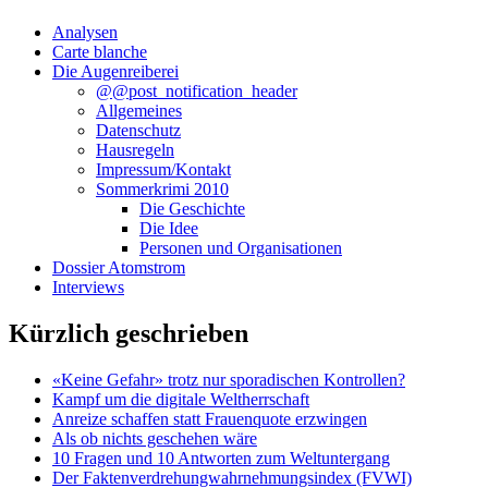
Analysen
Carte blanche
Die Augenreiberei
@@post_notification_header
Allgemeines
Datenschutz
Hausregeln
Impressum/Kontakt
Sommerkrimi 2010
Die Geschichte
Die Idee
Personen und Organisationen
Dossier Atomstrom
Interviews
Kürzlich geschrieben
«Keine Gefahr» trotz nur sporadischen Kontrollen?
Kampf um die digitale Weltherrschaft
Anreize schaffen statt Frauenquote erzwingen
Als ob nichts geschehen wäre
10 Fragen und 10 Antworten zum Weltuntergang
Der Faktenverdrehungwahrnehmungsindex (FVWI)