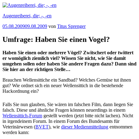
Zum
Inhalt
Augenreiberei, die; -, -en
springen
Veröffentlicht
05.08.2009
09.08.2009
von
Titus Sprenger
am
Umfrage: Haben Sie einen Vogel?
Haben Sie einen oder mehrere Vögel? Zwitschert oder twittert
er womöglich ziemlich viel? Wissen Sie nicht, wie Sie damit
umgehen sollen oder haben Sie andere Fragen dazu? Dann sind
Sie hier an der richtigen Stelle…
Brauchen Wellensittiche ein Sandbad? Welches Gemüse tut ihnen
gut? Wie ordnet sich ein neuer Wellensittich in die bestehende
Hackordnung ein?
Falls Sie nun glauben, Sie wären im falschen Film, dann liegen Sie
falsch. Diese und ähnliche Fragen können neuerdings in einem
Wellensittich-Forum
gestellt werden (jetzt bitte nicht lachen). Nicht
in irgendeinem Forum. In einem Forum des Bundesamts für
Veterinärwesen (
BVET
), wie
dieser Medienmitteilung
entnommen
werden kann: