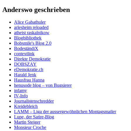
Anderswo geschrieben
Alice Gabathuler
arlesheim reloaded
atheist raskalnikow
Blogbibliothek
Bobsmile's Blog 2.0
BodeständiX
contextlink
Direkte Demokratie
DOBSZAY
eDemokratie.ch
Harald Jenk
Hausfrau Hanna
henusode blog – von Bugsierer
infamy
IV-Info
Journalistenschredder
Kreidebleich
LAMM – Liga der aussergewöhnlichen Montagsmailer
Lupe, der Satire-Blog
Martin Steiger
Monsieur Croche