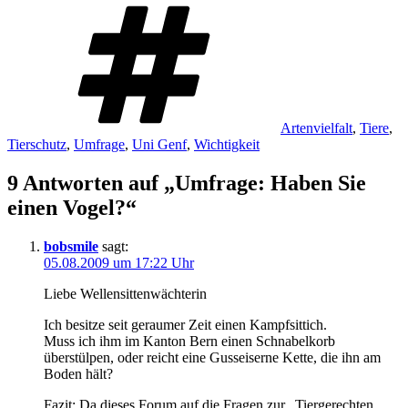
Schlagwörter
Artenvielfalt
,
Tiere
,
Tierschutz
,
Umfrage
,
Uni Genf
,
Wichtigkeit
9 Antworten auf „Umfrage: Haben Sie
einen Vogel?“
bobsmile
sagt:
05.08.2009 um 17:22 Uhr
Liebe Wellensittenwächterin
Ich besitze seit geraumer Zeit einen Kampfsittich.
Muss ich ihm im Kanton Bern einen Schnabelkorb
überstülpen, oder reicht eine Gusseiserne Kette, die ihn am
Boden hält?
Fazit: Da dieses Forum auf die Fragen zur „Tiergerechten