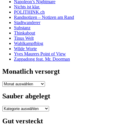
Napoleon’s Nightmare
Nichts ist klar.
POLITHINK.ch
Randnotizen – Notizen am Rand
Stadtwanderer
Substanz
Thinkabout
Tinus Welt
Wahlkampfblog
Wilde Worte
Yves Maurers Point of View
Zappadong feat. Mr. Doorman
Monatlich versorgt
Monatlich
versorgt
Sauber abgelegt
Sauber
abgelegt
Gut versteckt