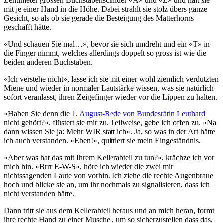
Zentimeter grossen Buchstabenschilder «A» und «Z» und hält sie
mit je einer Hand in die Höhe. Dabei strahlt sie stolz übers ganze
Gesicht, so als ob sie gerade die Besteigung des Matterhorns
geschafft hätte.
«Und schauen Sie mal…», bevor sie sich umdreht und ein «T» in
die Finger nimmt, welches allerdings doppelt so gross ist wie die
beiden anderen Buchstaben.
«Ich verstehe nicht», lasse ich sie mit einer wohl ziemlich verdutzten
Miene und wieder in normaler Lautstärke wissen, was sie natürlich
sofort veranlasst, ihren Zeigefinger wieder vor die Lippen zu halten.
«Haben Sie denn die
1. August-Rede von Bundesrätin Leuthard
nicht gehört?», flüstert sie mir zu. Teilweise, gebe ich offen zu. «Na
dann wissen Sie ja: Mehr WIR statt ich». Ja, so was in der Art hätte
ich auch verstanden. «Eben!», quittiert sie mein Eingeständnis.
«Aber was hat das mit Ihrem Kellerabteil zu tun?», krächze ich vor
mich hin. «Brrr E-W-S», höre ich wieder die zwei mir
nichtssagenden Laute von vorhin. Ich ziehe die rechte Augenbraue
hoch und blicke sie an, um ihr nochmals zu signalisieren, dass ich
nicht verstanden hätte.
Dann tritt sie aus dem Kellerabteil heraus und an mich heran, formt
ihre rechte Hand zu einer Muschel, um so sicherzustellen dass das,