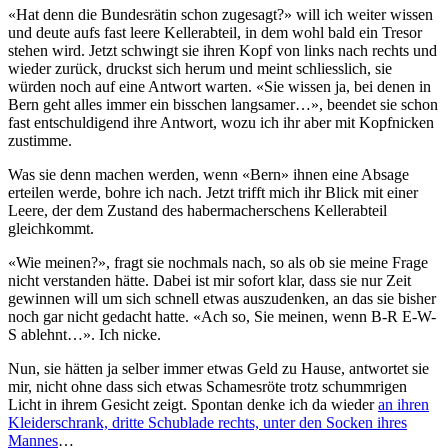
«Hat denn die Bundesrätin schon zugesagt?» will ich weiter wissen
und deute aufs fast leere Kellerabteil, in dem wohl bald ein Tresor
stehen wird. Jetzt schwingt sie ihren Kopf von links nach rechts und
wieder zurück, druckst sich herum und meint schliesslich, sie
würden noch auf eine Antwort warten. «Sie wissen ja, bei denen in
Bern geht alles immer ein bisschen langsamer…», beendet sie schon
fast entschuldigend ihre Antwort, wozu ich ihr aber mit Kopfnicken
zustimme.
Was sie denn machen werden, wenn «Bern» ihnen eine Absage
erteilen werde, bohre ich nach. Jetzt trifft mich ihr Blick mit einer
Leere, der dem Zustand des habermacherschens Kellerabteil
gleichkommt.
«Wie meinen?», fragt sie nochmals nach, so als ob sie meine Frage
nicht verstanden hätte. Dabei ist mir sofort klar, dass sie nur Zeit
gewinnen will um sich schnell etwas auszudenken, an das sie bisher
noch gar nicht gedacht hatte. «Ach so, Sie meinen, wenn B-R E-W-
S ablehnt…». Ich nicke.
Nun, sie hätten ja selber immer etwas Geld zu Hause, antwortet sie
mir, nicht ohne dass sich etwas Schamesröte trotz schummrigen
Licht in ihrem Gesicht zeigt. Spontan denke ich da wieder
an ihren
Kleiderschrank, dritte Schublade rechts, unter den Socken ihres
Mannes
…