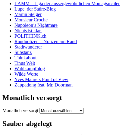
LAMM – Liga der aussergewöhnlichen Montagsmailer
Lupe, der Satire-Blog
Martin Steiger
Monsieur Croche
Napoleon’s Nightmare
Nichts ist klar.
POLITHINK.ch
Randnotizen – Notizen am Rand
Stadtwanderer
Substanz
Thinkabout
Tinus Welt
Wahlkampfblog
Wilde Worte
Yves Maurers Point of View
Zappadong feat. Mr. Doorman
Monatlich versorgt
Monatlich versorgt
Sauber abgelegt