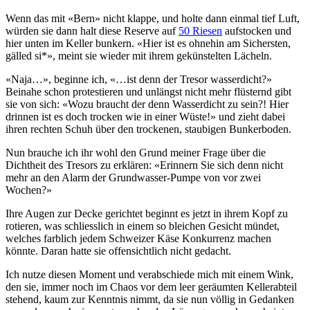
Wenn das mit «Bern» nicht klappe, und holte dann einmal tief Luft,
würden sie dann halt diese Reserve auf
50 Riesen
aufstocken und
hier unten im Keller bunkern. «Hier ist es ohnehin am Sichersten,
gälled si*», meint sie wieder mit ihrem gekünstelten Lächeln.
«Naja…», beginne ich, «…ist denn der Tresor wasserdicht?»
Beinahe schon protestieren und unlängst nicht mehr flüsternd gibt
sie von sich: «Wozu braucht der denn Wasserdicht zu sein?! Hier
drinnen ist es doch trocken wie in einer Wüste!» und zieht dabei
ihren rechten Schuh über den trockenen, staubigen Bunkerboden.
Nun brauche ich ihr wohl den Grund meiner Frage über die
Dichtheit des Tresors zu erklären: «Erinnern Sie sich denn nicht
mehr an den Alarm der Grundwasser-Pumpe von vor zwei
Wochen?»
Ihre Augen zur Decke gerichtet beginnt es jetzt in ihrem Kopf zu
rotieren, was schliesslich in einem so bleichen Gesicht mündet,
welches farblich jedem Schweizer Käse Konkurrenz machen
könnte. Daran hatte sie offensichtlich nicht gedacht.
Ich nutze diesen Moment und verabschiede mich mit einem Wink,
den sie, immer noch im Chaos vor dem leer geräumten Kellerabteil
stehend, kaum zur Kenntnis nimmt, da sie nun völlig in Gedanken