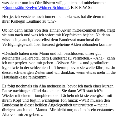
was sie mir nun ins Ohr flüstern will, ja niemand mitbekommt:
«
Bundesrätin Evelyn Widmer-Schlumpf
. B-R E-W-S».
Herrje, ich verstehe noch immer nicht: «Ja was hat die denn mit
ihrer Kollegin Leuthard zu tun?»
Ob ich denn nichts von den Tinner-Akten mitbekommen hätte, fragt
sie nun nach und was ich sofort mit Kopfnicken bejahe. Na dann
wisse ich ja auch, dass selbst dem Bundesrat manchmal die
Verfügungsgewalt über äusserst geheime Akten abhanden komme.
«Deshalb haben mein Mann und ich beschlossen, unser gut
gesichertes Kellerabteil dem Bundesrat zu vermieten.» «Aha», kann
ich nur perplex von mir geben. «Wissen Sie…» und gestikuliert
irgendwie in der schlechten Luft herum, bevor sie weiterfährt, «…in
diesen schwierigen Zeiten sind wir dankbar, wenn etwas mehr in die
Haushaltskasse reinkommt.»
Es folgt nochmals ein Aha meinerseits, bevor ich nach einer kurzen
Pause nachfrage: «Und das nennen Sie dann WIR statt ich?».
Wieder mit einem triumphierenden Lächeln nickt sie energisch mit
ihrem Kopf und fügt in wichtigem Ton hinzu: «WIR müssen den
Bundesrat in dieser heiklen Angelegenheit unterstützen – meint
übrigens auch mein Mann». Mir bleibt nur, nochmals ein erstauntes
Aha von mir zu geben…