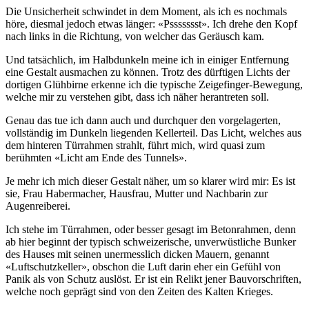
Die Unsicherheit schwindet in dem Moment, als ich es nochmals
höre, diesmal jedoch etwas länger: «Pssssssst». Ich drehe den Kopf
nach links in die Richtung, von welcher das Geräusch kam.
Und tatsächlich, im Halbdunkeln meine ich in einiger Entfernung
eine Gestalt ausmachen zu können. Trotz des dürftigen Lichts der
dortigen Glühbirne erkenne ich die typische Zeigefinger-Bewegung,
welche mir zu verstehen gibt, dass ich näher herantreten soll.
Genau das tue ich dann auch und durchquer den vorgelagerten,
vollständig im Dunkeln liegenden Kellerteil. Das Licht, welches aus
dem hinteren Türrahmen strahlt, führt mich, wird quasi zum
berühmten «Licht am Ende des Tunnels».
Je mehr ich mich dieser Gestalt näher, um so klarer wird mir: Es ist
sie, Frau Habermacher, Hausfrau, Mutter und Nachbarin zur
Augenreiberei.
Ich stehe im Türrahmen, oder besser gesagt im Betonrahmen, denn
ab hier beginnt der typisch schweizerische, unverwüstliche Bunker
des Hauses mit seinen unermesslich dicken Mauern, genannt
«Luftschutzkeller», obschon die Luft darin eher ein Gefühl von
Panik als von Schutz auslöst. Er ist ein Relikt jener Bauvorschriften,
welche noch geprägt sind von den Zeiten des Kalten Krieges.