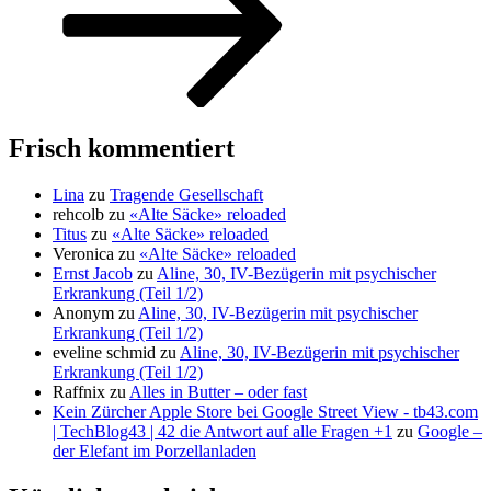
Frisch kommentiert
Lina
zu
Tragende Gesellschaft
rehcolb
zu
«Alte Säcke» reloaded
Titus
zu
«Alte Säcke» reloaded
Veronica
zu
«Alte Säcke» reloaded
Ernst Jacob
zu
Aline, 30, IV-Bezügerin mit psychischer
Erkrankung (Teil 1/2)
Anonym
zu
Aline, 30, IV-Bezügerin mit psychischer
Erkrankung (Teil 1/2)
eveline schmid
zu
Aline, 30, IV-Bezügerin mit psychischer
Erkrankung (Teil 1/2)
Raffnix
zu
Alles in Butter – oder fast
Kein Zürcher Apple Store bei Google Street View - tb43.com
| TechBlog43 | 42 die Antwort auf alle Fragen +1
zu
Google –
der Elefant im Porzellanladen