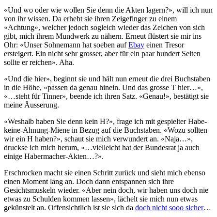
«Und wo oder wie wollen Sie denn die Akten lagern?», will ich nun
von ihr wissen. Da erhebt sie ihren Zeigefinger zu einem
«Achtung», welcher jedoch sogleich wieder das Zeichen von sich
gibt, mich ihrem Mundwerk zu nähern. Erneut flüstert sie mir ins
Ohr: «Unser Sohnemann hat soeben auf
Ebay
einen Tresor
ersteigert. Ein nicht sehr grosser, aber für ein paar hundert Seiten
sollte er reichen». Aha.
«Und die hier», beginnt sie und hält nun erneut die drei Buchstaben
in die Höhe, «passen da genau hinein. Und das grosse T hier…»,
«…steht für Tinner», beende ich ihren Satz. «Genau!», bestätigt sie
meine Äusserung.
«Weshalb haben Sie denn kein H?», frage ich mit gespielter Habe-
keine-Ahnung-Miene in Bezug auf die Buchstaben. «Wozu sollten
wir ein H haben?», schaut sie mich verwundert an. «Naja…»,
druckse ich mich herum, «…vielleicht hat der Bundesrat ja auch
einige Habermacher-Akten…?».
Erschrocken macht sie einen Schritt zurück und sieht mich ebenso
einen Moment lang an. Doch dann entspannen sich ihre
Gesichtsmuskeln wieder. «Aber nein doch, wir haben uns doch nie
etwas zu Schulden kommen lassen», lächelt sie mich nun etwas
gekünstelt an. Offensichtlich ist sie sich da
doch nicht sooo sicher
…