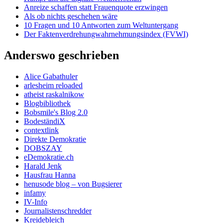
Anreize schaffen statt Frauenquote erzwingen
Als ob nichts geschehen wäre
10 Fragen und 10 Antworten zum Weltuntergang
Der Faktenverdrehungwahrnehmungsindex (FVWI)
Anderswo geschrieben
Alice Gabathuler
arlesheim reloaded
atheist raskalnikow
Blogbibliothek
Bobsmile's Blog 2.0
BodeständiX
contextlink
Direkte Demokratie
DOBSZAY
eDemokratie.ch
Harald Jenk
Hausfrau Hanna
henusode blog – von Bugsierer
infamy
IV-Info
Journalistenschredder
Kreidebleich