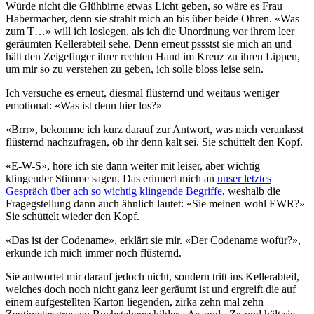
Würde nicht die Glühbirne etwas Licht geben, so wäre es Frau
Habermacher, denn sie strahlt mich an bis über beide Ohren. «Was
zum T…» will ich loslegen, als ich die Unordnung vor ihrem leer
geräumten Kellerabteil sehe. Denn erneut pssstst sie mich an und
hält den Zeigefinger ihrer rechten Hand im Kreuz zu ihren Lippen,
um mir so zu verstehen zu geben, ich solle bloss leise sein.
Ich versuche es erneut, diesmal flüsternd und weitaus weniger
emotional: «Was ist denn hier los?»
«Brrr», bekomme ich kurz darauf zur Antwort, was mich veranlasst
flüsternd nachzufragen, ob ihr denn kalt sei. Sie schüttelt den Kopf.
«E-W-S», höre ich sie dann weiter mit leiser, aber wichtig
klingender Stimme sagen. Das erinnert mich an
unser letztes
Gespräch über ach so wichtig klingende Begriffe
, weshalb die
Fragegstellung dann auch ähnlich lautet: «Sie meinen wohl EWR?»
Sie schüttelt wieder den Kopf.
«Das ist der Codename», erklärt sie mir. «Der Codename wofür?»,
erkunde ich mich immer noch flüsternd.
Sie antwortet mir darauf jedoch nicht, sondern tritt ins Kellerabteil,
welches doch noch nicht ganz leer geräumt ist und ergreift die auf
einem aufgestellten Karton liegenden, zirka zehn mal zehn